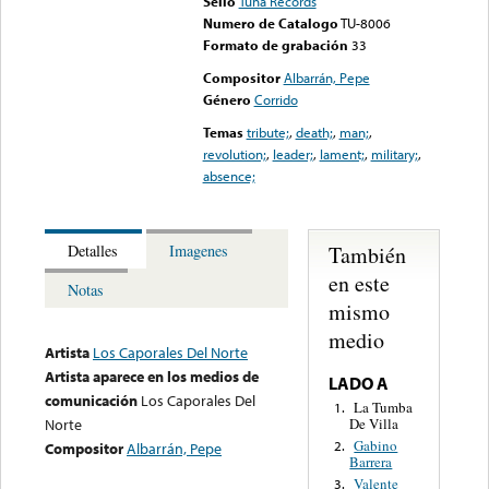
Sello
Tuna Records
Numero de Catalogo
TU-8006
Formato de grabación
33
Compositor
Albarrán, Pepe
Género
Corrido
Temas
tribute;
,
death;
,
man;
,
revolution;
,
leader;
,
lament;
,
military;
,
absence;
También
Detalles
Imagenes
en este
Notas
mismo
medio
Artista
Los Caporales Del Norte
Artista aparece en los medios de
LADO A
comunicación
Los Caporales Del
La Tumba
1.
De Villa
Norte
Gabino
2.
Compositor
Albarrán, Pepe
Barrera
Valente
3.