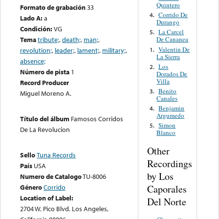
Quintero
Formato de grabación
33
Corrido De
4.
Lado A:
a
Durango
Condición:
VG
La Carcel
5.
Tema
tribute;
,
death;
,
man;
,
De Cananea
Valentin De
1.
revolution;
,
leader;
,
lament;
,
military;
,
La Sierra
absence;
Los
2.
Número de pista
1
Dorados De
Villa
Record Producer
Benito
3.
Miguel Moreno A.
Canales
Benjamin
4.
Argumedo
Título del álbum
Famosos Corridos
Simon
5.
De La Revolucion
Blanco
Other
Sello
Tuna Records
Recordings
País
USA
by Los
Numero de Catalogo
TU-8006
Caporales
Género
Corrido
Location of Label:
Del Norte
2704 W. Pico Blvd. Los Angeles,