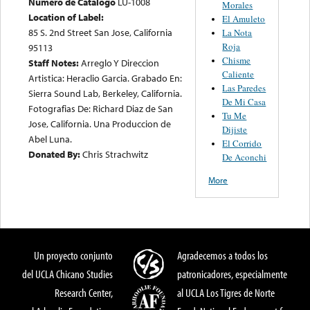
Numero de Catalogo
LU-1008
Morales
Location of Label:
El Amuleto
85 S. 2nd Street San Jose, California
La Nota
Roja
95113
Chisme
Staff Notes:
Arreglo Y Direccion
Caliente
Artistica: Heraclio Garcia. Grabado En:
Las Paredes
Sierra Sound Lab, Berkeley, California.
De Mi Casa
Fotografias De: Richard Diaz de San
Tu Me
Jose, California. Una Produccion de
Dijiste
Abel Luna.
El Corrido
Donated By:
Chris Strachwitz
De Aconchi
More
Un proyecto conjunto
Agradecemos a todos los
del UCLA Chicano Studies
patronicadores, especialmente
Research Center,
al UCLA Los Tigres de Norte