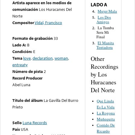
Artista aparece en los medios de
LADO A
comunicación
Los Huracanes Del
Mujer Mala
4.
Norte
Los Dos
5.
Amigos
Compositor
Vidal, Francisco
La Tumba
2.
Sera Mi
Final
Formato de grabación
33
El Manita
3.
Lado A:
B
Tentadora
Condición:
E
Other
Tema
love
,
declaration
,
woman
,
entreaty
Recordings
Número de pista
2
by Los
Record Producer
Huracanes
Abel Luna
Del Norte
Título del álbum
La Gavilla Del Burro
Que Linda
Prieto
Es La Vida
La Rogona
Muñequita
Sello
Luna Records
Corrido De
País
USA
Ricardo