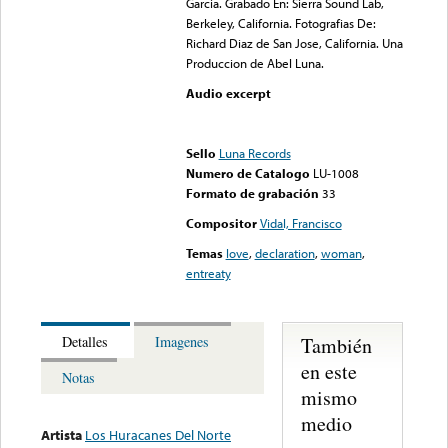
Garcia. Grabado En: Sierra Sound Lab,
Berkeley, California. Fotografias De:
Richard Diaz de San Jose, California. Una
Produccion de Abel Luna.
Audio excerpt
Error loading media: File
could not be played
Sello
Luna Records
Numero de Catalogo
LU-1008
Formato de grabación
33
Compositor
Vidal, Francisco
Temas
love
,
declaration
,
woman
,
entreaty
También
Detalles
Imagenes
en este
Notas
mismo
medio
Artista
Los Huracanes Del Norte