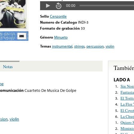
00:00
Sello
Cenzontle
Numero de Catalogo
INDI-3
Formato de grabación
33
Género
Minueto
Temas
instrumental
,
strings
,
percussion
,
violin
También
Notas
LADO A
pe
Sin Nom
1.
 comunicación
Cuarteto De Musica De Golpe
Fantasia
2.
El Torit
3.
La Flor 
4.
El Coyo
5.
La Chup
6.
sion
,
violin
Quiero 
1.
Miminio
2.