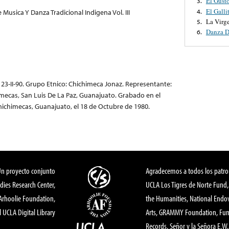
El Gust
3.
El Galli
4.
Musica Y Danza Tradicional Indigena Vol. III
La Virg
5.
Danza D
6.
I - 23-II-90. Grupo Etnico: Chichimeca Jonaz. Representante:
mecas, San Luis De La Paz, Guanajuato. Grabado en el
hichimecas, Guanajuato, el 18 de Octubre de 1980.
Un proyecto conjunto
Agradecemos a todos los patro
dies Research Center,
UCLA Los Tigres de Norte Fund
 Arhoolie Foundation,
the Humanities, National End
l UCLA Digital Library
Arts, GRAMMY Foundation, Fund
Records, Señor y la Señora E.W. 