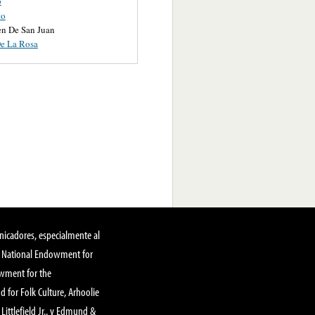
o
to
en De San Juan
e La Rosa
nicadores, especialmente al
, National Endowment for
owment for the
 for Folk Culture, Arhoolie
Littlefield Jr., y Edmund &