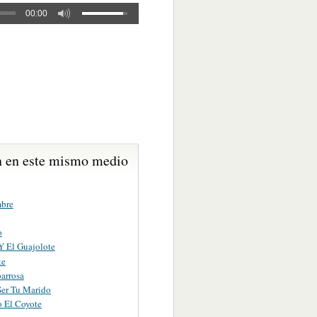
00:00
 en este mismo medio
bre
o
Y El Guajolote
te
arrosa
Ser Tu Marido
 El Coyote