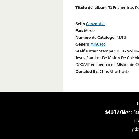
Título del álbum
50 Encuentros De 
Sello
Cenzontle
País
Mexico
Numero de Catalogo
INDI-3
Género
Minueto
Staff Notes:
Stamper: INDI - Vol II
Jesus Ramirez De Mision De Chichi
“XXXVII” encuentro en Mision de C
Donated By:
Chris Strachwitz
del UCLA Chicano Stu
el
y de