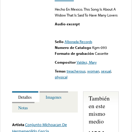
Hecho En Mexico. This Song Is About A
Widow That Is Said To Have Many Lovers
Audio excerpt
Error loading media: File
could not be played
Sello
Alborada Records
Numero de Catalogo
Kgm-093
Formato de grabación
Cassette
Compositor
Valdez, Mary
Temas
treacherous
,
woman
,
sexual
,
physical
También
Detalles
Imagenes
en este
Notas
mismo
medio
Artista
Conjunto Michoacan De
Hermenegildo Garcia