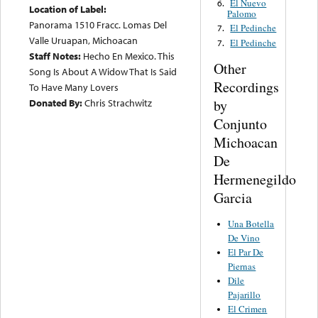
El Nuevo
6.
Location of Label:
Palomo
Panorama 1510 Fracc. Lomas Del
El Pedinche
7.
Valle Uruapan, Michoacan
El Pedinche
7.
Staff Notes:
Hecho En Mexico. This
Other
Song Is About A Widow That Is Said
Recordings
To Have Many Lovers
by
Donated By:
Chris Strachwitz
Conjunto
Michoacan
De
Hermenegildo
Garcia
Una Botella
De Vino
El Par De
Piernas
Dile
Pajarillo
El Crimen