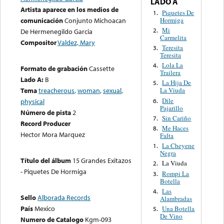
LADO A
Artista aparece en los medios de
Piquetes De
1.
Hormiga
comunicación
Conjunto Michoacan
Mi
2.
De Hermenegildo Garcia
Carmelita
Compositor
Valdez, Mary
Teresita
3.
Teresita
Lola La
4.
Formato de grabación
Cassette
Trailera
Lado A:
B
La Hija De
5.
Tema
treacherous
,
woman
,
sexual
,
La Viuda
Dile
6.
physical
Pajarillo
Número de pista
2
Sin Cariño
7.
Record Producer
Me Haces
8.
Hector Mora Marquez
Falta
La Cheyene
1.
Negra
Título del álbum
15 Grandes Exitazos
La Viuda
2.
- Piquetes De Hormiga
Rompi La
3.
Botella
Las
4.
Sello
Alborada Records
Alambradas
País
Mexico
Una Botella
5.
De Vino
Numero de Catalogo
Kgm-093