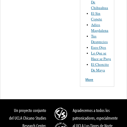
De
Chihuahua
El Sin
Copete
Adios
Magdalena
Tus
Desprecios
Esos Ojos
Lo Que se
Hace se Paga
El Chorcito
De Maya
More
Un proyecto conjunto
Agradecemos a todos los
del UCLA Chicano Studies
patronicadores, especialmente
Research Center,
al UCLA Los Tigres de Norte