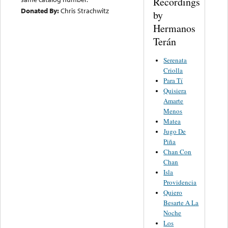
Recordings
Donated By:
Chris Strachwitz
by
Hermanos
Terán
Serenata
Criolla
Para Tí
Quisiera
Amarte
Menos
Matea
Jugo De
Piña
Chan Con
Chan
Isla
Providencia
Quiero
Besarte A La
Noche
Los