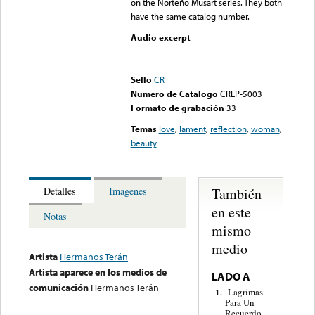
on the Norteño Musart series. They both
have the same catalog number.
Audio excerpt
Error loading media: File
could not be played
Sello
CR
Numero de Catalogo
CRLP-5003
Formato de grabación
33
Temas
love
,
lament
,
reflection
,
woman
,
beauty
También
Detalles
Imagenes
en este
Notas
mismo
medio
Artista
Hermanos Terán
Artista aparece en los medios de
LADO A
comunicación
Hermanos Terán
Lagrimas
1.
Para Un
Recuerdo