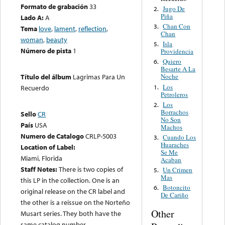
Formato de grabación
33
Jugo De
2.
Piña
Lado A:
A
Chan Con
3.
Tema
love
,
lament
,
reflection
,
Chan
woman
,
beauty
Isla
5.
Número de pista
1
Providencia
Quiero
6.
Besarte A La
Título del álbum
Lagrimas Para Un
Noche
Los
1.
Recuerdo
Petroleros
Los
2.
Borrachos
Sello
CR
No Son
País
USA
Machos
Numero de Catalogo
CRLP-5003
Cuando Los
3.
Huaraches
Location of Label:
Se Me
Miami, Florida
Acaban
Staff Notes:
There is two copies of
Un Crimen
5.
Mas
this LP in the collection. One is an
Botoncito
6.
original release on the CR label and
De Cariño
the other is a reissue on the Norteño
Other
Musart series. They both have the
same catalog number.