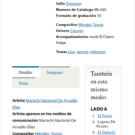
Sello
Diversion
Numero de Catalogo
ML-560
Formato de grabación
33
Compositor
Méndez, Tomás
Género
Canción
Acompañamiento
vocal: El Charro
Felipe
Temas
love
,
lament
,
reflection
También
Detalles
Imagenes
en este
Notas
mismo
medio
Artista
Mariachi Nacional De Arcadio
Elias
LADO A
Artista aparece en los medios de
El Pastor
1.
comunicación
Mariachi Nacional De
Laguna De
2.
Pesares
Arcadio Elias
El Pañuelo
3.
Compositor
Méndez, Tomás