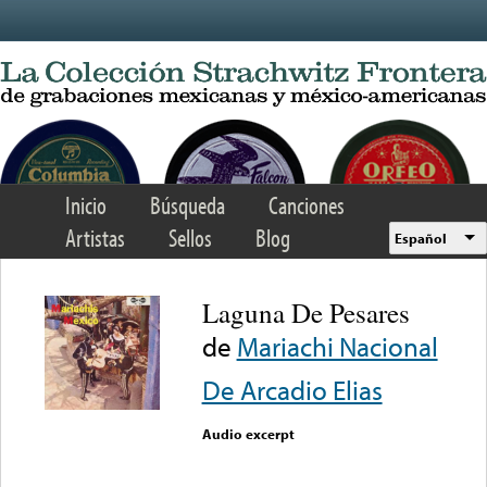
Skip to main content
Inicio
Búsqueda
Canciones
Artistas
Sellos
Blog
Español
Laguna De Pesares
de
Mariachi Nacional
De Arcadio Elias
Audio excerpt
Error loading media: File
could not be played