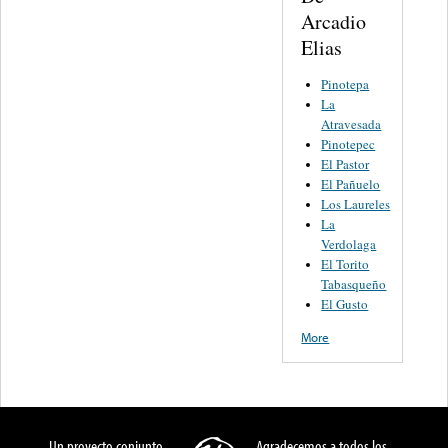
Arcadio
Elias
Pinotepa
La
Atravesada
Pinotepec
El Pastor
El Pañuelo
Los Laureles
La
Verdolaga
El Torito
Tabasqueño
El Gusto
More
Un proyecto conjunto
Agradecemos a todos los