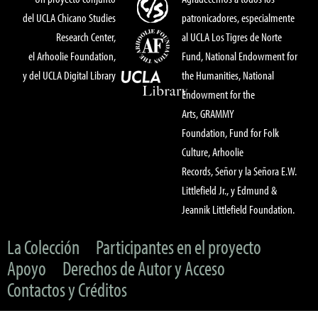
del UCLA Chicano Studies
patronicadores, especialmente
Research Center,
al UCLA Los Tigres de Norte
el Arhoolie Foundation,
Fund, National Endowment for
y del UCLA Digital Library
the Humanities, National
Endowment for the
Arts, GRAMMY
Foundation, Fund for Folk
Culture, Arhoolie
Records, Señor y la Señora E.W.
Littlefield Jr., y Edmund &
Jeannik Littlefield Foundation.
La Colección
Participantes en el proyecto
Apoyo
Derechos de Autor y Acceso
Contactos y Créditos