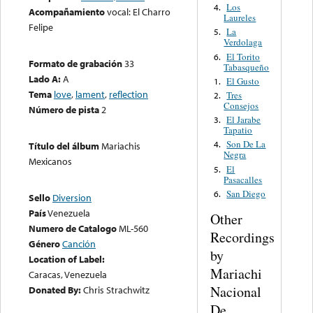
Los
4.
Acompañamiento
vocal: El Charro
Laureles
Felipe
La
5.
Verdolaga
El Torito
6.
Formato de grabación
33
Tabasqueño
Lado A:
A
El Gusto
1.
Tema
love
,
lament
,
reflection
Tres
2.
Consejos
Número de pista
2
El Jarabe
3.
Tapatio
Son De La
4.
Título del álbum
Mariachis
Negra
Mexicanos
El
5.
Pasacalles
San Diego
6.
Sello
Diversion
País
Venezuela
Other
Numero de Catalogo
ML-560
Recordings
Género
Canción
by
Location of Label:
Mariachi
Caracas, Venezuela
Nacional
Donated By:
Chris Strachwitz
De