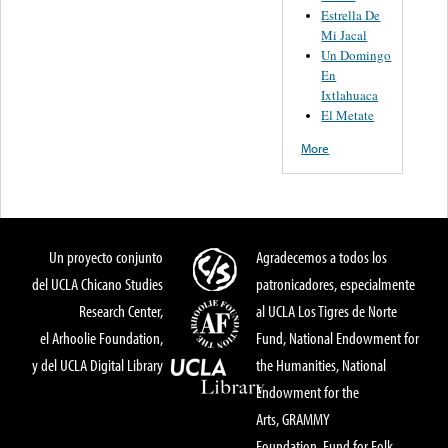
Estrella De
Mi Jacal
Un Domingo
En
Ixtlahuaca
El Metate
More
Un proyecto conjunto
Agradecemos a todos los
del UCLA Chicano Studies
patronicadores, especialmente
Research Center,
al UCLA Los Tigres de Norte
el Arhoolie Foundation,
Fund, National Endowment for
y del UCLA Digital Library
the Humanities, National
Endowment for the
Arts, GRAMMY
Foundation, Fund for Folk