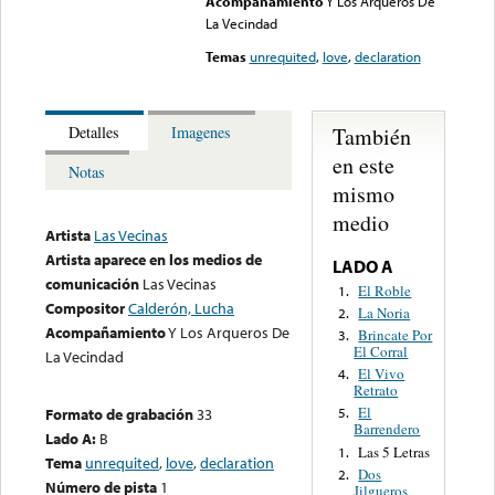
Acompañamiento
Y Los Arqueros De
La Vecindad
Temas
unrequited
,
love
,
declaration
También
Detalles
Imagenes
en este
Notas
mismo
medio
Artista
Las Vecinas
Artista aparece en los medios de
LADO A
comunicación
Las Vecinas
El Roble
1.
Compositor
Calderón, Lucha
La Noria
2.
Acompañamiento
Y Los Arqueros De
Brincate Por
3.
El Corral
La Vecindad
El Vivo
4.
Retrato
El
Formato de grabación
33
5.
Barrendero
Lado A:
B
Las 5 Letras
1.
Tema
unrequited
,
love
,
declaration
Dos
2.
Número de pista
1
Jilgueros