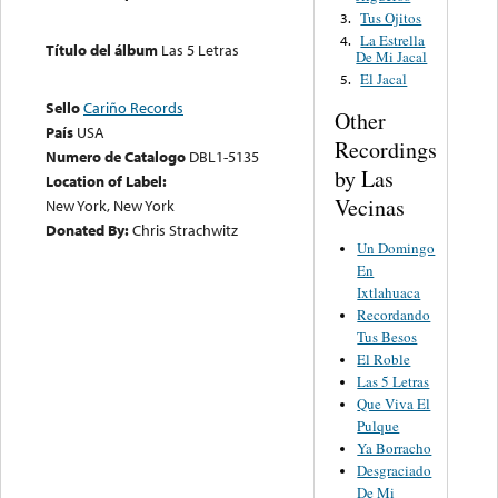
Tus Ojitos
3.
La Estrella
4.
Título del álbum
Las 5 Letras
De Mi Jacal
El Jacal
5.
Sello
Cariño Records
Other
País
USA
Recordings
Numero de Catalogo
DBL1-5135
by Las
Location of Label:
Vecinas
New York, New York
Donated By:
Chris Strachwitz
Un Domingo
En
Ixtlahuaca
Recordando
Tus Besos
El Roble
Las 5 Letras
Que Viva El
Pulque
Ya Borracho
Desgraciado
De Mi