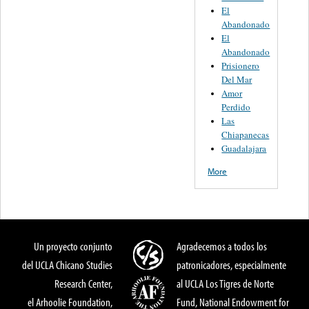
El
Abandonado
El
Abandonado
Prisionero
Del Mar
Amor
Perdido
Las
Chiapanecas
Guadalajara
More
Un proyecto conjunto
Agradecemos a todos los
del UCLA Chicano Studies
patronicadores, especialmente
Research Center,
al UCLA Los Tigres de Norte
el Arhoolie Foundation,
Fund, National Endowment for