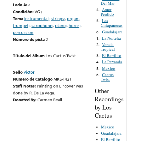
Del Mar
Lado A:
a
Amor
4.
Condición:
VG+
Perdido
Tema
instrumental;
,
strings;
,
organ;
,
Las
5.
trumpet;
,
saxophone;
,
piano;
,
horns;
,
Chiapanecas
Guadalajara
6.
percussion;
La Norteña
1.
Número de pista
2
Vereda
2.
Tropical
El Barrilito
Título del álbum
Los Cactus Twist
3.
La Parranda
4.
Mexico
5.
Sello
Victor
Cactus
6.
Numero de Catalogo
MKL-1421
Twist
Staff Notes:
Painting on LP cover was
Other
done by R. De La Vega.
Recordings
Donated By:
Carmen Beall
by Los
Cactus
Mexico
Guadalajara
El Barrilito