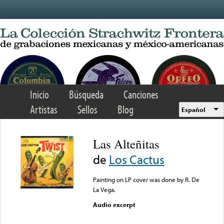
Skip to main content
Inicio
Búsqueda
Canciones
Artistas
Sellos
Blog
Español
Las Alteñitas
de
Los Cactus
Painting on LP cover was done by R. De
La Vega.
Audio excerpt
Error loading media: File
could not be played