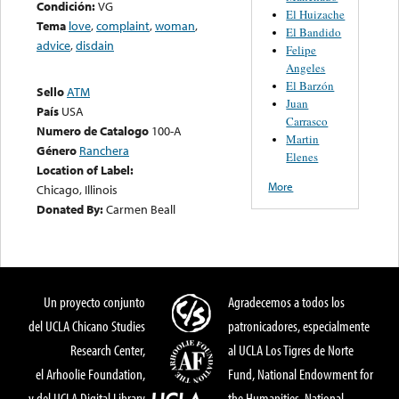
Condición:
VG
El Huizache
Tema
love
,
complaint
,
woman
,
El Bandido
advice
,
disdain
Felipe
Angeles
El Barzón
Sello
ATM
Juan
País
USA
Carrasco
Numero de Catalogo
100-A
Martin
Género
Ranchera
Elenes
Location of Label:
More
Chicago, Illinois
Donated By:
Carmen Beall
Un proyecto conjunto
Agradecemos a todos los
del UCLA Chicano Studies
patronicadores, especialmente
Research Center,
al UCLA Los Tigres de Norte
el Arhoolie Foundation,
Fund, National Endowment for
y del UCLA Digital Library
the Humanities, National