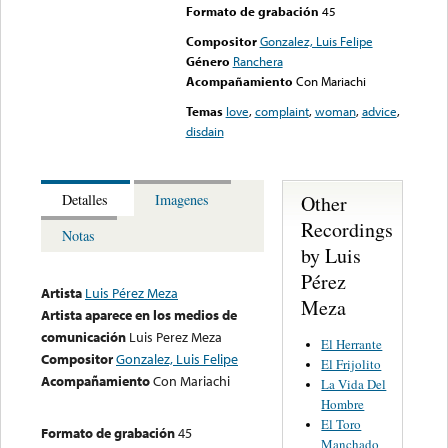
Formato de grabación
45
Compositor
Gonzalez, Luis Felipe
Género
Ranchera
Acompañamiento
Con Mariachi
Temas
love
,
complaint
,
woman
,
advice
,
disdain
Other
Detalles
Imagenes
Recordings
Notas
by Luis
Pérez
Artista
Luis Pérez Meza
Meza
Artista aparece en los medios de
comunicación
Luis Perez Meza
El Herrante
Compositor
Gonzalez, Luis Felipe
El Frijolito
Acompañamiento
Con Mariachi
La Vida Del
Hombre
El Toro
Formato de grabación
45
Manchado