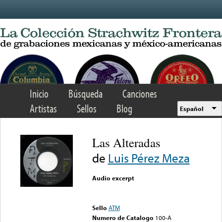
Skip to main content
Inicio
Búsqueda
Canciones
Artistas
Sellos
Blog
Español
Las Alteradas
de
Luis Pérez Meza
Audio excerpt
Error loading media: File
could not be played
Sello
ATM
Numero de Catalogo
100-A