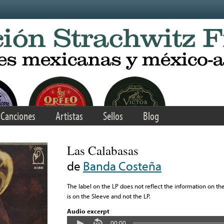
Canciones
Artistas
Sellos
Blog
Las Calabasas
de
Banda Costeña
The label on the LP does not reflect the information on th
is on the Sleeve and not the LP.
Audio excerpt
00:00