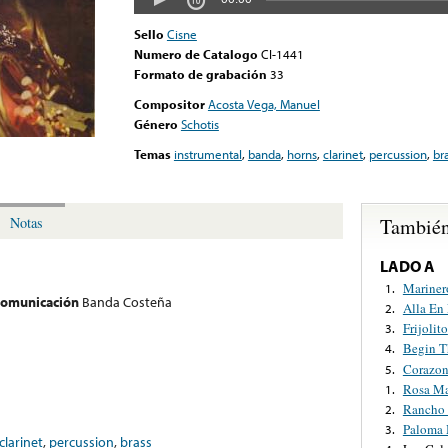
Sello
Cisne
Numero de Catalogo
CI-1441
Formato de grabación
33
Compositor
Acosta Vega, Manuel
Género
Schotis
Temas
instrumental
,
banda
,
horns
,
clarinet
,
percussion
,
br
También
Notas
LADO A
Mariner
1.
 comunicación
Banda Costeña
Alla En
2.
Frijolito
3.
Begin T
4.
Corazon
5.
Rosa Ma
1.
Rancho
2.
Paloma 
3.
clarinet
,
percussion
,
brass