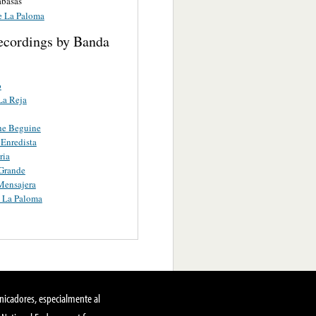
abasas
 La Paloma
ecordings by Banda
o
La Reja
he Beguine
Enredista
ria
Grande
Mensajera
 La Paloma
nicadores, especialmente al