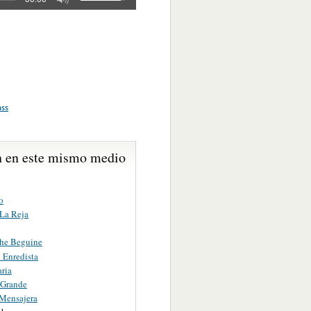
ass
 en este mismo medio
o
 La Reja
he Beguine
 Enredista
ria
 Grande
Mensajera