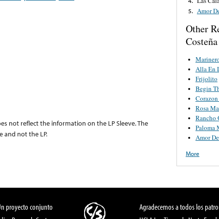
Las Cal
4.
Amor De
5.
Other R
Costeña
Mariner
Alla En 
Frijolito
Begin T
Corazon 
Rosa Ma
Rancho 
es not reflect the information on the LP Sleeve. The
Paloma 
e and not the LP.
Amor De
More
Un proyecto conjunto
Agradecemos a todos los patro