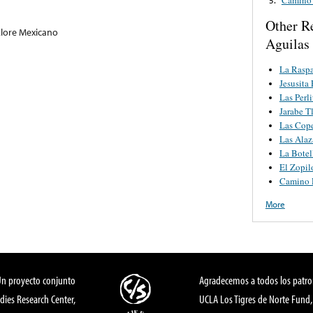
Other R
klore Mexicano
Aguilas
La Rasp
Jesusita
Las Perli
Jarabe T
Las Cop
Las Alaz
La Botel
El Zopil
Camino 
More
Un proyecto conjunto
Agradecemos a todos los patro
dies Research Center,
UCLA Los Tigres de Norte Fund