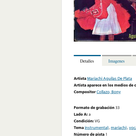
Detalles
Imagenes
Artista
Mariachi Aguilas De Plata
Artista aparece en los medios de
Compositor
Collazo, Bony
Formato de grabación
33
Lado A:
a
Condición:
VG
Tema
instrumental;
,
mariachi;
,
voc
Número de pista
1