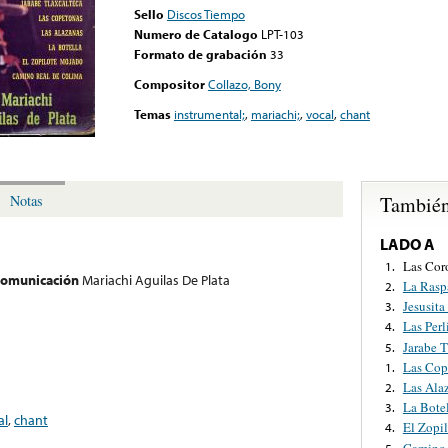
Sello
Discos Tiempo
Numero de Catalogo
LPT-103
Formato de grabación
33
Compositor
Collazo, Bony
Temas
instrumental;
,
mariachi;
,
vocal
,
chant
También
Notas
LADO A
Las Cor
1.
 comunicación
Mariachi Aguilas De Plata
La Rasp
2.
Jesusit
3.
Las Perl
4.
Jarabe T
5.
Las Cop
1.
Las Ala
2.
La Bote
3.
al
,
chant
El Zopi
4.
Camino 
5.