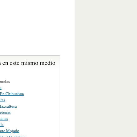
 en este mismo medio
onelas
a
a En Chihuahua
itas
laxcalteca
etonas
zanas
lla
lote Mojado
Real De Colima