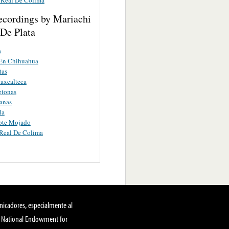
ecordings by Mariachi
 De Plata
a
 En Chihuahua
tas
laxcalteca
etonas
anas
la
ote Mojado
Real De Colima
nicadores, especialmente al
, National Endowment for