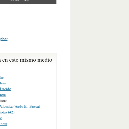
phor
 en este mismo medio
ire
lera
 Lucido
uera
iotas
Palomita (Ando En Busca)
otas (#2)
ro
inera