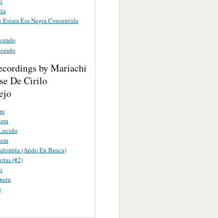
o
ita
 Estara Esa Negra Consentida
orado
orado
ecordings by Mariachi
se De Cirilo
ejo
re
era
Lucido
era
alomita (Ando En Busca)
otas (#2)
o
nera
o