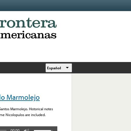
Español
ilo Marmolejo
antos Marmolejo. Historical notes
ime Nicolopulos are included.
00:00