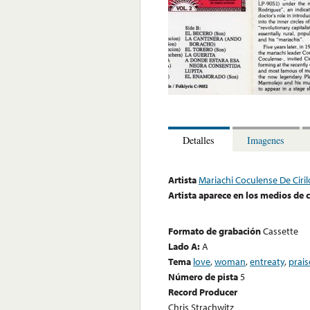
Detalles
Imagenes
Artista
Mariachi Coculense De Ciri
Artista aparece en los medios de
Formato de grabación
Cassette
Lado A:
A
Tema
love
,
woman
,
entreaty
,
prais
Número de pista
5
Record Producer
Chris Strachwitz