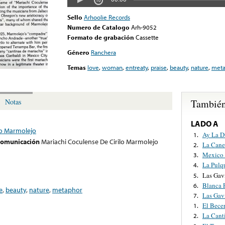
Sello
Arhoolie Records
Numero de Catalogo
Arh-9052
Formato de grabación
Cassette
Género
Ranchera
Temas
love
,
woman
,
entreaty
,
praise
,
beauty
,
nature
,
meta
También
Notas
LADO A
lo Marmolejo
Ay La D
1.
 comunicación
Mariachi Coculense De Cirilo Marmolejo
La Cane
2.
Mexico
3.
La Pulq
4.
Las Gav
5.
Blanca 
6.
e
,
beauty
,
nature
,
metaphor
Las Gavi
7.
El Bece
1.
La Cant
2.