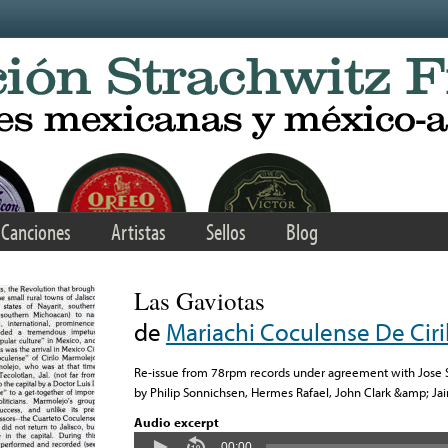
Canciones
Artistas
Sellos
Blog
Las Gaviotas
de
Mariachi Coculense De Cir
Re-issue from 78rpm records under agreement with Jose S
by Philip Sonnichsen, Hermes Rafael, John Clark &amp; Ja
Audio excerpt
00:00