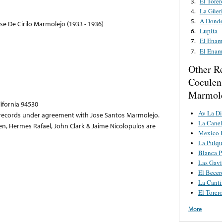
El Torer
3.
La Güer
4.
A Donde
5.
se De Cirilo Marmolejo (1933 - 1936)
Lupita
6.
El Enam
7.
El Enam
7.
Other R
Coculen
Marmol
lifornia 94530
Ay La Di
records under agreement with Jose Santos Marmolejo.
La Canel
sen, Hermes Rafael, John Clark & Jaime Nicolopulos are
Mexico 
La Pulqu
Blanca P
Las Gavi
El Becer
La Canti
El Torer
More