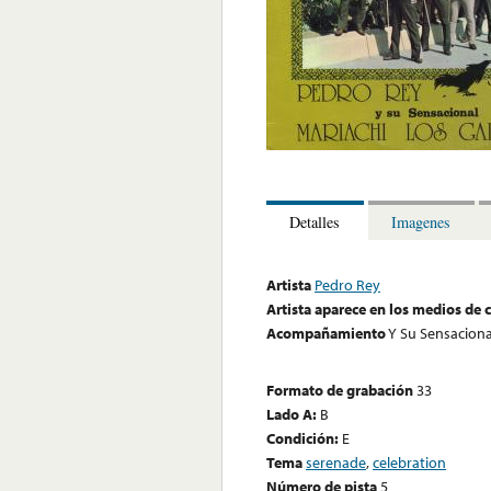
Detalles
Imagenes
Artista
Pedro Rey
Artista aparece en los medios de
Acompañamiento
Y Su Sensaciona
Formato de grabación
33
Lado A:
B
Condición:
E
Tema
serenade
,
celebration
Número de pista
5