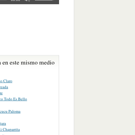
 en este mismo medio
o Claro
reada
re
co Todo Es Bello
cucu Paloma
jara
i Chaparrita