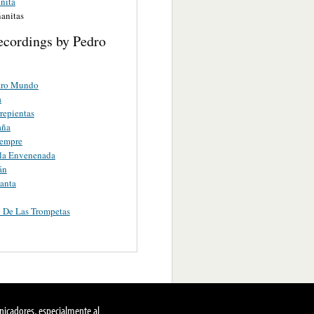
nita
anitas
ecordings by Pedro
tro Mundo
a
repientas
aña
iempre
lla Envenenada
án
anta
 De Las Trompetas
nicadores, especialmente al