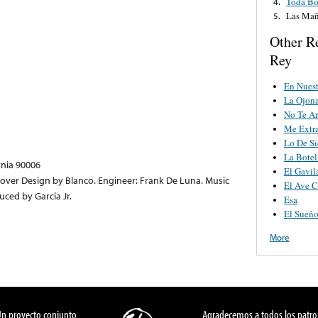
Toda Bo
4.
Las Mañ
5.
Other R
Rey
En Nues
La Ojon
No Te Ar
Me Extr
Lo De S
La Bote
rnia 90006
El Gavil
over Design by Blanco. Engineer: Frank De Luna. Music
El Ave C
ced by Garcia Jr.
Esa
El Sueño
More
Un proyecto conjunto
Agradecemos a todos los patro