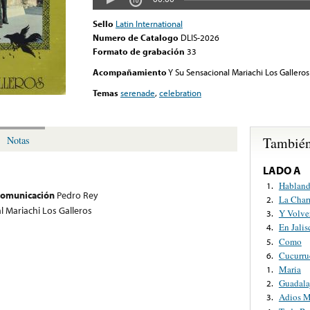
Sello
Latin International
Numero de Catalogo
DLIS-2026
Formato de grabación
33
Acompañamiento
Y Su Sensacional Mariachi Los Galleros
Temas
serenade
,
celebration
También
Notas
LADO A
Habland
1.
 comunicación
Pedro Rey
La Char
2.
l Mariachi Los Galleros
Y Volve
3.
En Jalis
4.
Como
5.
Cucurru
6.
Maria
1.
Guadala
2.
Adios M
3.