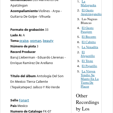
La
1.
Malagueña
Apatzingan
El Gusto
2.
Acompañamiento
Violines - Arpa -
Apatzinganeño
Guitarra De Golpe - Vihuela
Las Naguas
3.
Blancas
El Gusto
4.
Formato de grabación
33
Pasajero
Lado A:
A
El Becerro
5.
Tema
praise
,
woman
,
beauty
El Cabrito
6.
Número de pista
3
La Venadita
1.
Record Producer
El
2.
Jilguerillo
Baruj Lieberman - Eduardo Llerenas -
El Triste
3.
Enrique Ramirez De Arellano
El Pajarillo
4.
La Virgen
5.
Tendio Su
Título del álbum
Antologia Del Son
Manto En La
En Mexico: Tierra Caliente
Tierra De
Placer
(Tepalcatepec) Jalisco Y Rio Verde
Other
Sello
Fonart
Recordings
País
Mexico
by Los
Numero de Catalogo
FK-07