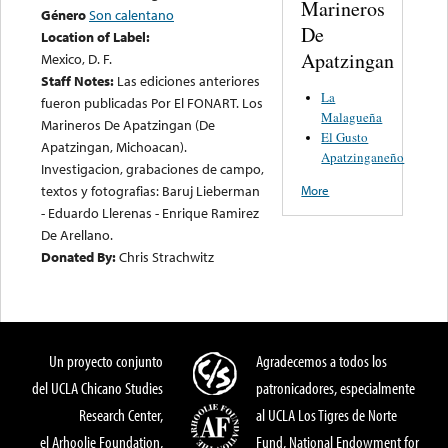
Marineros
Género
Son calentano
De
Location of Label:
Apatzingan
Mexico, D. F.
Staff Notes:
Las ediciones anteriores
La
fueron publicadas Por El FONART. Los
Malagueña
Marineros De Apatzingan (De
El Gusto
Apatzingan, Michoacan).
Apatzinganeño
Investigacion, grabaciones de campo,
textos y fotografias: Baruj Lieberman
More
- Eduardo Llerenas - Enrique Ramirez
De Arellano.
Donated By:
Chris Strachwitz
Un proyecto conjunto
Agradecemos a todos los
del UCLA Chicano Studies
patronicadores, especialmente
Research Center,
al UCLA Los Tigres de Norte
el Arhoolie Foundation,
Fund, National Endowment for