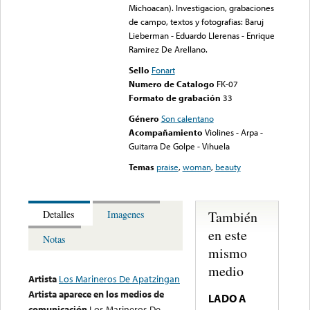
Michoacan). Investigacion, grabaciones
de campo, textos y fotografias: Baruj
Lieberman - Eduardo Llerenas - Enrique
Ramirez De Arellano.
Sello
Fonart
Numero de Catalogo
FK-07
Formato de grabación
33
Género
Son calentano
Acompañamiento
Violines - Arpa -
Guitarra De Golpe - Vihuela
Temas
praise
,
woman
,
beauty
También
Detalles
Imagenes
en este
Notas
mismo
medio
Artista
Los Marineros De Apatzingan
Artista aparece en los medios de
LADO A
comunicación
Los Marineros De