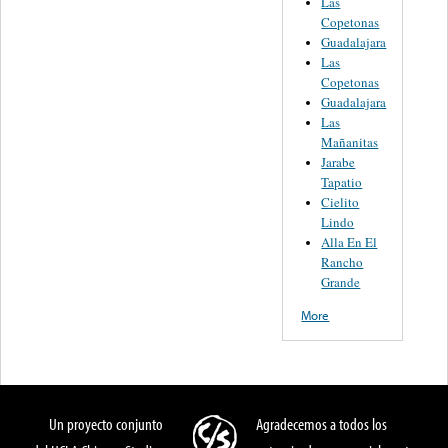
Las
Copetonas
Guadalajara
Las
Copetonas
Guadalajara
Las
Mañanitas
Jarabe
Tapatio
Cielito
Lindo
Alla En El
Rancho
Grande
More
Un proyecto conjunto
Agradecemos a todos los