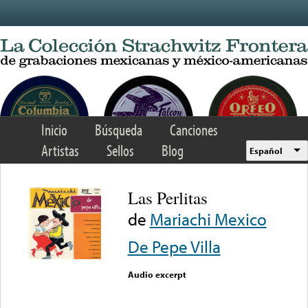
Skip to main content
Inicio
Búsqueda
Canciones
Artistas
Sellos
Blog
Español
Las Perlitas
de
Mariachi Mexico
De Pepe Villa
Audio excerpt
Error loading media: File
could not be played