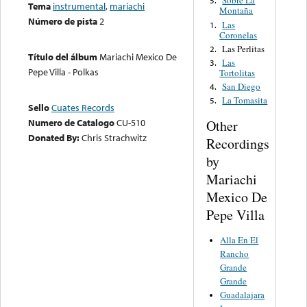
Sobre La
5.
Tema
instrumental
,
mariachi
Montaña
Número de pista
2
Las
1.
Coronelas
Las Perlitas
2.
Título del álbum
Mariachi Mexico De
Las
3.
Pepe Villa - Polkas
Tortolitas
San Diego
4.
La Tomasita
5.
Sello
Cuates Records
Numero de Catalogo
CU-510
Other
Donated By:
Chris Strachwitz
Recordings
by
Mariachi
Mexico De
Pepe Villa
Alla En El
Rancho
Grande
Grande
Guadalajara