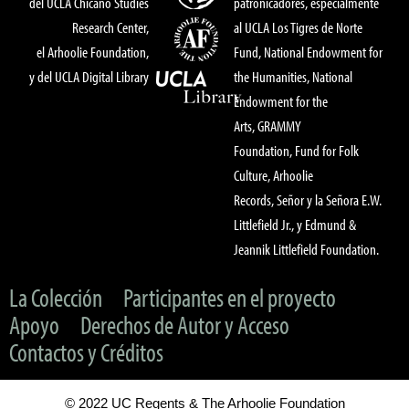
del UCLA Chicano Studies
patronicadores, especialmente
Research Center,
al UCLA Los Tigres de Norte
el Arhoolie Foundation,
Fund, National Endowment for
y del UCLA Digital Library
the Humanities, National
Endowment for the
Arts, GRAMMY
Foundation, Fund for Folk
Culture, Arhoolie
Records, Señor y la Señora E.W.
Littlefield Jr., y Edmund &
Jeannik Littlefield Foundation.
La Colección
Participantes en el proyecto
Apoyo
Derechos de Autor y Acceso
Contactos y Créditos
© 2022 UC Regents & The Arhoolie Foundation