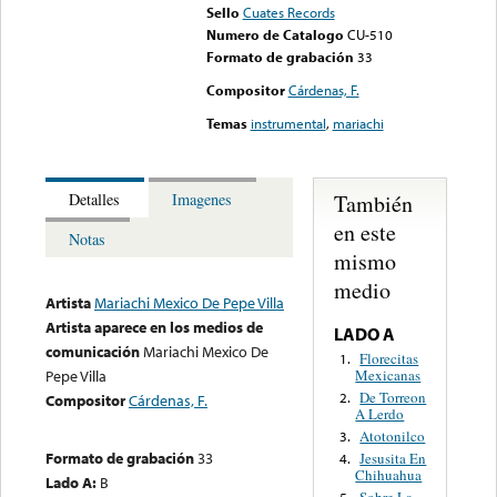
Sello
Cuates Records
Numero de Catalogo
CU-510
Formato de grabación
33
Compositor
Cárdenas, F.
Temas
instrumental
,
mariachi
También
Detalles
Imagenes
en este
Notas
mismo
medio
Artista
Mariachi Mexico De Pepe Villa
Artista aparece en los medios de
LADO A
comunicación
Mariachi Mexico De
Florecitas
1.
Mexicanas
Pepe Villa
De Torreon
2.
Compositor
Cárdenas, F.
A Lerdo
Atotonilco
3.
Formato de grabación
33
Jesusita En
4.
Chihuahua
Lado A:
B