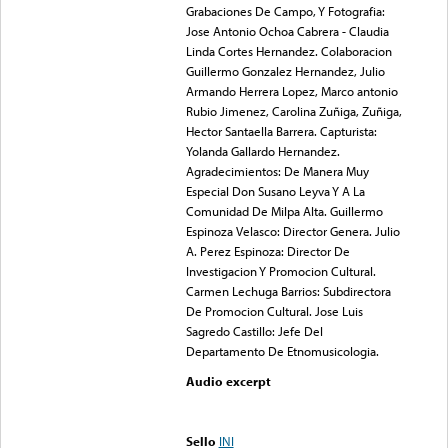
Grabaciones De Campo, Y Fotografia:
Jose Antonio Ochoa Cabrera - Claudia
Linda Cortes Hernandez. Colaboracion
Guillermo Gonzalez Hernandez, Julio
Armando Herrera Lopez, Marco antonio
Rubio Jimenez, Carolina Zuñiga, Zuñiga,
Hector Santaella Barrera. Capturista:
Yolanda Gallardo Hernandez.
Agradecimientos: De Manera Muy
Especial Don Susano Leyva Y A La
Comunidad De Milpa Alta. Guillermo
Espinoza Velasco: Director Genera. Julio
A. Perez Espinoza: Director De
Investigacion Y Promocion Cultural.
Carmen Lechuga Barrios: Subdirectora
De Promocion Cultural. Jose Luis
Sagredo Castillo: Jefe Del
Departamento De Etnomusicologia.
Audio excerpt
Error loading media: File
could not be played
Sello
INI