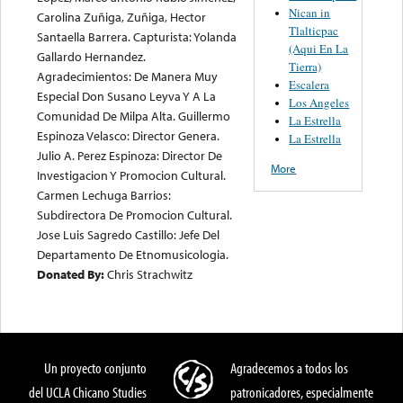
Nican in
Carolina Zuñiga, Zuñiga, Hector
Tlalticpac
Santaella Barrera. Capturista: Yolanda
(Aqui En La
Gallardo Hernandez.
Tierra)
Agradecimientos: De Manera Muy
Escalera
Especial Don Susano Leyva Y A La
Los Angeles
Comunidad De Milpa Alta. Guillermo
La Estrella
Espinoza Velasco: Director Genera.
La Estrella
Julio A. Perez Espinoza: Director De
More
Investigacion Y Promocion Cultural.
Carmen Lechuga Barrios:
Subdirectora De Promocion Cultural.
Jose Luis Sagredo Castillo: Jefe Del
Departamento De Etnomusicologia.
Donated By:
Chris Strachwitz
Un proyecto conjunto
Agradecemos a todos los
del UCLA Chicano Studies
patronicadores, especialmente