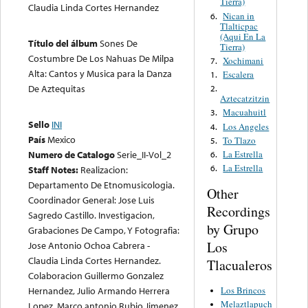
Tierra)
Claudia Linda Cortes Hernandez
Nican in
6.
Tlalticpac
(Aqui En La
Título del álbum
Sones De
Tierra)
Costumbre De Los Nahuas De Milpa
Xochimani
7.
Alta: Cantos y Musica para la Danza
Escalera
1.
De Aztequitas
2.
Aztecatzitzin
Macuahuitl
3.
Sello
INI
Los Angeles
4.
País
Mexico
To Tlazo
5.
La Estrella
Numero de Catalogo
Serie_II-Vol_2
6.
La Estrella
6.
Staff Notes:
Realizacion:
Departamento De Etnomusicologia.
Other
Coordinador General: Jose Luis
Recordings
Sagredo Castillo. Investigacion,
by Grupo
Grabaciones De Campo, Y Fotografia:
Los
Jose Antonio Ochoa Cabrera -
Claudia Linda Cortes Hernandez.
Tlacualeros
Colaboracion Guillermo Gonzalez
Los Brincos
Hernandez, Julio Armando Herrera
Melaztlapuch
Lopez, Marco antonio Rubio Jimenez,