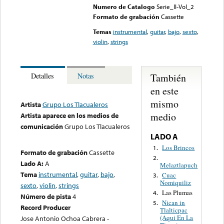
Numero de Catalogo
Serie_II-Vol_2
Formato de grabación
Cassette
Temas
instrumental
,
guitar
,
bajo
,
sexto
,
violin
,
strings
También
Detalles
Notas
en este
mismo
Artista
Grupo Los Tlacualeros
medio
Artista aparece en los medios de
comunicación
Grupo Los Tlacualeros
LADO A
Los Brincos
1.
Formato de grabación
Cassette
2.
Lado A:
A
Melaztlapuch
Tema
instrumental
,
guitar
,
bajo
,
Cuac
3.
Nomiquiliz
sexto
,
violin
,
strings
Las Plumas
4.
Número de pista
4
Nican in
5.
Record Producer
Tlalticpac
(Aqui En La
Jose Antonio Ochoa Cabrera -