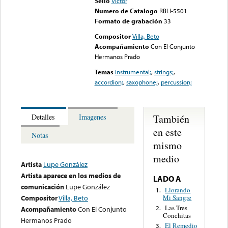
Sello
Victor
Numero de Catalogo
RBLI-5501
Formato de grabación
33
Compositor
Villa, Beto
Acompañamiento
Con El Conjunto
Hermanos Prado
Temas
instrumental;
,
strings;
,
accordion;
,
saxophone;
,
percussion;
También
Detalles
Imagenes
en este
Notas
mismo
medio
Artista
Lupe González
Artista aparece en los medios de
LADO A
comunicación
Lupe González
Llorando
1.
Mi Sangre
Compositor
Villa, Beto
Las Tres
2.
Acompañamiento
Con El Conjunto
Conchitas
Hermanos Prado
El Remedio
3.