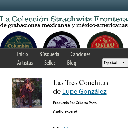
Skip to main content
Inicio
Búsqueda
Canciones
Artistas
Sellos
Blog
Español
Las Tres Conchitas
de
Lupe González
Producido Por Gilberto Parra.
Audio excerpt
Error loading media: File
could not be played