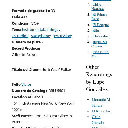
Chile
4.
Norteño
Formato de grabación
33
El Primer
5.
Lado A:
a
Beso
Condición:
VG+
El Dengue
1.
Tema
instrumental;
,
strings;
,
Ella
2.
accordion;
,
saxophone;
,
percussion;
Chihuahua
3.
Jugue Mi
Número de pista
2
4.
Cariño
Record Producer
Esta Es La
5.
Gilberto Parra
Mia
Other
Título del álbum
Norteñas Y Polkas
Recordings
by Lupe
Sello
Victor
González
Numero de Catalogo
RBLI-5501
Location of Label:
Llorando Mi
401 Fifth Avenue New York, New York
Sangre
10016
El Remedio
Staff Notes:
Producido Por Gilberto
Chile
Parra.
Norteño