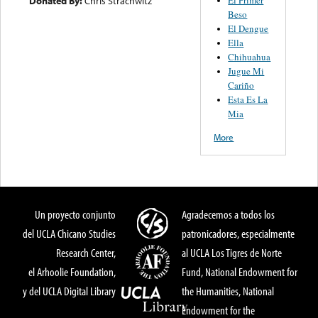
El Primer
Donated By:
Chris Strachwitz
Beso
El Dengue
Ella
Chihuahua
Jugue Mi
Cariño
Esta Es La
Mia
More
Un proyecto conjunto
Agradecemos a todos los
del UCLA Chicano Studies
patronicadores, especialmente
Research Center,
al UCLA Los Tigres de Norte
el Arhoolie Foundation,
Fund, National Endowment for
y del UCLA Digital Library
the Humanities, National
Endowment for the