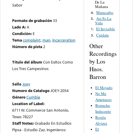
De La
Sabor
Mañana
Maracaibo
4.
Asi Es La
5.
Formato de grabación
33
Vida
Lado A:
A
El Invisible
1.
Condición:
E
Cuidate
3.
Tema
complaint
,
man
,
incarceration
Other
Número de pista
2
Recordings
by Los
Título del álbum
Con Exitos Como
Hnos.
Los Tres Campesinos
Barron
Sello
Joey
El Mojado
Numero de Catalogo
JOEY-2054
No Me
Género
Cumbia
Amenaces
Location of Label:
Borracho
6711 W. Commerce San Antonio,
Indecente
Texas 78227
Rosita
Staff Notes:
Grabado En Estudios
Alvirez
El
Pipsa - Estudio Zaz. Ingenieros: