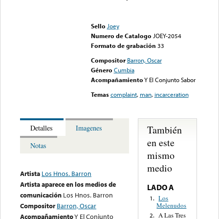
Error loading media: File
could not be played
Sello
Joey
Numero de Catalogo
JOEY-2054
Formato de grabación
33
Compositor
Barron, Oscar
Género
Cumbia
Acompañamiento
Y El Conjunto Sabor
Temas
complaint
,
man
,
incarceration
También
Detalles
Imagenes
en este
Notas
mismo
medio
Artista
Los Hnos. Barron
Artista aparece en los medios de
LADO A
comunicación
Los Hnos. Barron
Los
1.
Melenudos
Compositor
Barron, Oscar
A Las Tres
2.
Acompañamiento
Y El Conjunto