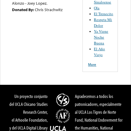
Sinaloense
Alonzo - Joey Lopez.
Ola
Donated By:
Chris Strachwitz
El Trenecito
Respeta Mi
Dolor
Ya Viene
Noche
Buena
El Año
Viejo
More
Un proyecto conjunto
Agradecemos a todos los
del UCLA Chicano Studies
patronicadores, especialmente
Research Center,
al UCLA Los Tigres de Norte
el Arhoolie Foundation,
Fund, National Endowment for
y del UCLA Digital Library
the Humanities, National