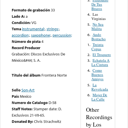
Prisionero
3.
De Tus
Brazos
Formato de grabación
33
Las
4.
Lado A:
a
Virginias
Condición:
VG
No Sea
5.
Tema
instrumental;
,
strings;
,
Malita
Ando
6.
accordion;
,
saxophone;
,
percussion;
Borracho
Número de pista
4
Treinta
1.
Record Producer
Copas
Grabación: Discos Exclusivos De
El Troquero
2.
México&#44; S. A.
Echatela A
3.
La Cintura
Como
4.
Buenos
Título del álbum
Frontera Norte
Amigos
La
5.
Revolcada
Sello
Son-Art
Mujer De
6.
País
Mexico
La Calle
Numero de Catalogo
D-58
Other
Staff Notes:
Stamper date: D.
Exclusivos 21-VII-65.
Recordings
Donated By:
Chris Strachwitz
by Los