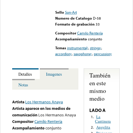
Error loading media: File
could not be played
Sello
Son-Art
Numero de Catalogo
D-58
Formato de grabación
33
Compositor
Camilo Rentería
Acompañamiento
conjunto
Temas
instrumental;
,
strings;
,
accordion;
,
saxophone;
,
percussion;
También
Detalles
Imagenes
en este
Notas
mismo
medio
Artista
Los Hermanos Anaya
Artista aparece en los medios de
LADO A
comunicación
Los Hermanos Anaya
La
1.
Cantinera
Compositor
Camilo Rentería
Angelita
2.
Acompañamiento
conjunto