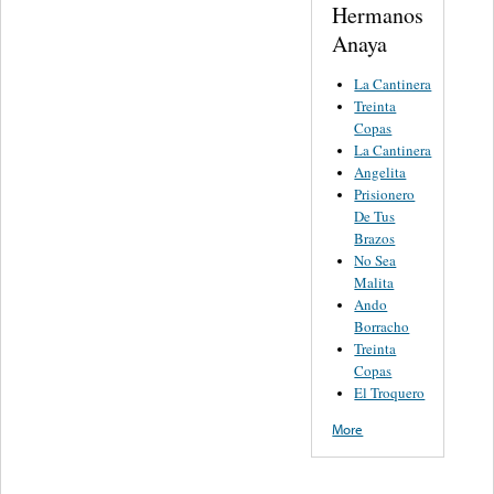
Hermanos
Anaya
La Cantinera
Treinta
Copas
La Cantinera
Angelita
Prisionero
De Tus
Brazos
No Sea
Malita
Ando
Borracho
Treinta
Copas
El Troquero
More