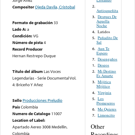
Jorge Añez
2.
Compositor
Ojeda Davila, Cristobal
Antioqueñita
Despues De
3.
Aquella
Formato de grabación
33
Noche
Lado A:
a
Latidos
4.
Condición:
VG
Puñadito De
5.
Número de pista
4
Sal
Aun Te
6.
Record Producer
Espero
Hernan Restrepo Duque
Desengaños
7.
Deseos
1.
Mi Destino
Título del álbum
Las Voces
2.
Es Amarte
Legendarias - Serie Documental Vol.
Mijitica
3.
4: Briceño Y Añez
Mijitico
Virginia
4.
Los
5.
Sello
Producciones Preludio
Promeseros
País
Colombia
Me Quieres
6.
Numero de Catalogo
11007
Limoncito
7.
Location of Label:
Other
Apartado Aereo 3008 Medellin,
Recordings
Colombia