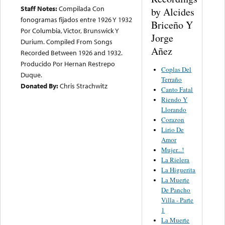
Staff Notes:
Compilada Con
by Alcides
fonogramas fijados entre 1926 Y 1932
Briceño Y
Por Columbia, Victor, Brunswick Y
Jorge
Durium. Compiled From Songs
Añez
Recorded Between 1926 and 1932.
Producido Por Hernan Restrepo
Coplas Del
Duque.
Terraño
Donated By:
Chris Strachwitz
Canto Fatal
Riendo Y
Llorando
Corazon
Lirio De
Amor
Mujer...!
La Rielera
La Higuerita
La Muerte
De Pancho
Villa - Parte
1
La Muerte