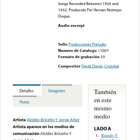
Songs Recorded Between 1926 and
1932. Producido Por Hernan Restrepo
Duque.
Audio excerpt
Error loading media: File
could not be played
Sello
Producciones Preludio
Numero de Catalogo
11007
Formato de grabación
33
Compositor
Ojeda Davila, Cristobal
También
Detalles
Imagenes
en este
Notas
mismo
medio
Artista
Alcides Briceño Y Jorge Añez
Artista aparece en los medios de
LADO A
comunicación
Alcides Briceño Y
Riendo Y
1.
Llorando