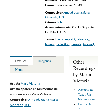
Numero de Matriz
m-101549
Formato de grabación
45
Compositor
Arnaud, Juana Maria -
Moncada, R. G.
Género
Bolero
Acompañamiento
Con La Orquesta
De Rafael De Paz
Temas
love
,
complaint;
,
absence;
,
lament;
,
reflection;
,
despair;
,
farewell;
Other
Detalles
Imagenes
Recordings
Notas
by Maria
Victoria
Artista
Maria Victoria
Artista aparece en los medios de
Ademas Yo
comunicación
Maria Victoria
Tengo Un
Nuevo Amor
Compositor
Arnaud, Juana Maria -
Herida De
Moncada, R. G.
Amor