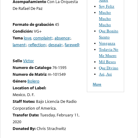
Acompañamiento
Con La Orquesta
Soy Feliz
De Rafael De Paz
Mucho
Mucho
Formato de grabación
45
Mucho
Que Bonito
Condición:
VG+
Siento
Tema
love
,
complaint;
,
absence;
,
Venganza
lament;
,
reflection;
,
despair;
,
farewell;
Todavia No
Me Muero
Sello
Victor
Mil Besos
Numero de Catalogo
76-1595
Que Divino
Asi, Asi
Numero de Matriz
m-101549
Género
Bolero
More
Location of Label:
Mexico, D. F.
Staff Notes:
Bajo Licencia De Radio
Corporation of America.
Transfer Date:
Tuesday, February 11,
2020
Donated By:
Chris Strachwitz