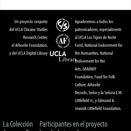
Un proyecto conjunto
Agradecemos a todos los
del UCLA Chicano Studies
patronicadores, especialmente
Research Center,
al UCLA Los Tigres de Norte
el Arhoolie Foundation,
Fund, National Endowment for
y del UCLA Digital Library
the Humanities, National
Endowment for the
Arts, GRAMMY
Foundation, Fund for Folk
Culture, Arhoolie
Records, Señor y la Señora E.W.
Littlefield Jr., y Edmund &
Jeannik Littlefield Foundation.
La Colección
Participantes en el proyecto