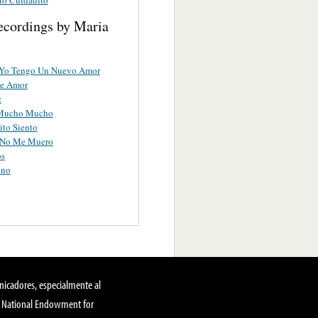
ecordings by Maria
Yo Tengo Un Nuevo Amor
De Amor
z
Mucho Mucho
to Siento
 No Me Muero
os
ino
nicadores, especialmente al
, National Endowment for