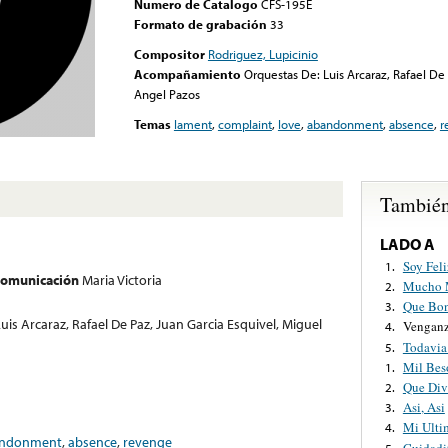
Numero de Catalogo
CFS-195E
Formato de grabación
33
Compositor
Rodriguez, Lupicinio
Acompañamiento
Orquestas De: Luis Arcaraz, Rafael De 
Angel Pazos
Temas
lament
,
complaint
,
love
,
abandonment
,
absence
,
r
También
LADO A
Soy Feli
1.
 comunicación
Maria Victoria
Mucho 
2.
Que Bon
3.
uis Arcaraz, Rafael De Paz, Juan Garcia Esquivel, Miguel
Vengan
4.
Todavi
5.
Mil Bes
1.
Que Div
2.
Asi, Asi
3.
Mi Ulti
4.
ndonment
,
absence
,
revenge
Cuidadi
5.