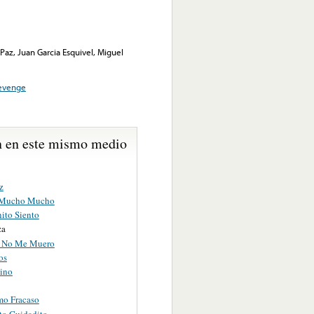
Paz, Juan Garcia Esquivel, Miguel
evenge
 en este mismo medio
z
Mucho Mucho
ito Siento
za
a No Me Muero
os
ino
mo Fracaso
to Cuidadito