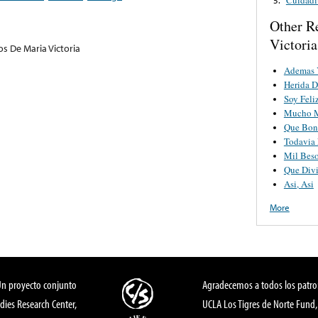
Other R
Victoria
os De Maria Victoria
Ademas 
Herida 
Soy Feli
Mucho 
Que Boni
Todavia
Mil Bes
Que Div
Asi, Asi
More
Un proyecto conjunto
Agradecemos a todos los patro
dies Research Center,
UCLA Los Tigres de Norte Fund