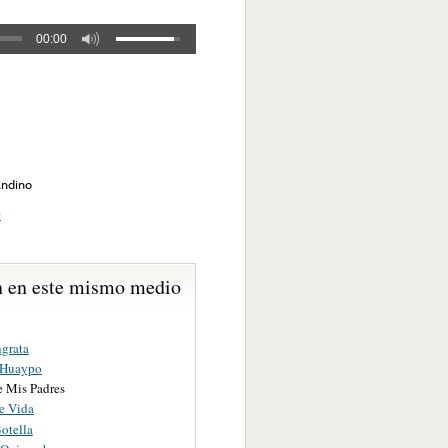
00:00
Andino
;
 en este mismo medio
ngrata
 Huaypo
e Mis Padres
e Vida
otella