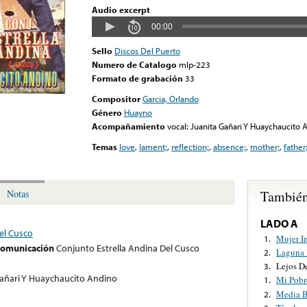
Audio excerpt
00:00
Sello
Discos Del Puerto
Numero de Catalogo
mlp-223
Formato de grabación
33
Compositor
Garcia, Orlando
Género
Huayno
Acompañamiento
vocal: Juanita Gañari Y Huaychaucito 
Temas
love
,
lament;
,
reflection;
,
absence;
,
mother;
,
father
También
Notas
LADO A
el Cusco
Mujer I
1.
 comunicación
Conjunto Estrella Andina Del Cusco
Laguna
2.
Lejos D
3.
Gañari Y Huaychaucito Andino
Mi Pobr
1.
Media B
2.