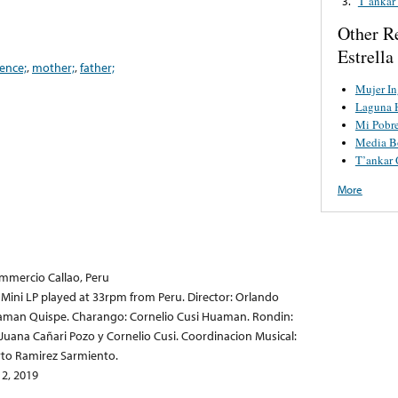
T’ankar
3.
Other R
Estrell
ence;
,
mother;
,
father;
Mujer In
Laguna 
Mi Pobr
Media Bo
T’ankar 
More
mmercio Callao, Peru
h Mini LP played at 33rpm from Peru. Director: Orlando
uaman Quispe. Charango: Cornelio Cusi Huaman. Rondin:
 Juana Cañari Pozo y Cornelio Cusi. Coordinacion Musical:
rto Ramirez Sarmiento.
2, 2019