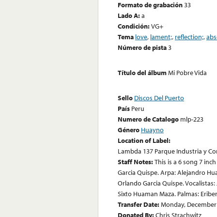
Formato de grabación
33
Lado A:
a
Condición:
VG+
Tema
love
,
lament;
,
reflection;
,
abs
Número de pista
3
Título del álbum
Mi Pobre Vida
Sello
Discos Del Puerto
País
Peru
Numero de Catalogo
mlp-223
Género
Huayno
Location of Label:
Lambda 137 Parque Industria y Co
Staff Notes:
This is a 6 song 7 inc
Garcia Quispe. Arpa: Alejandro H
Orlando Garcia Quispe. Vocalistas:
Sixto Huaman Maza. Palmas: Eribe
Transfer Date:
Monday, December 
Donated By:
Chris Strachwitz