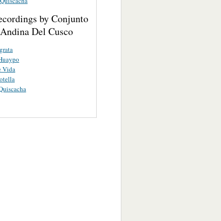
 Quiscacha
ecordings by Conjunto
a Andina Del Cusco
grata
Huaypo
e Vida
tella
Quiscacha