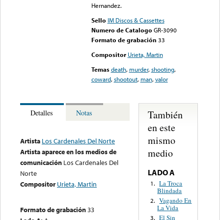
Hernandez.
Sello
IM Discos & Cassettes
Numero de Catalogo
GR-3090
Formato de grabación
33
Compositor
Urieta, Martin
Temas
death
,
murder
,
shooting
,
coward
,
shootout
,
man
,
valor
También
Detalles
Notas
en este
mismo
Artista
Los Cardenales Del Norte
medio
Artista aparece en los medios de
comunicación
Los Cardenales Del
LADO A
Norte
La Troca
1.
Compositor
Urieta, Martin
Blindada
Vagando En
2.
La Vida
Formato de grabación
33
El Sin
3.