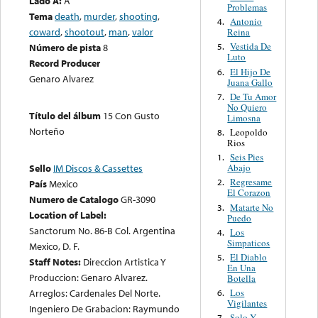
Lado A:
A
Problemas
Tema
death
,
murder
,
shooting
,
Antonio
4.
coward
,
shootout
,
man
,
valor
Reina
Vestida De
Número de pista
8
5.
Luto
Record Producer
El Hijo De
6.
Genaro Alvarez
Juana Gallo
De Tu Amor
7.
No Quiero
Título del álbum
15 Con Gusto
Limosna
Norteño
Leopoldo
8.
Rios
Seis Pies
1.
Sello
IM Discos & Cassettes
Abajo
Regresame
2.
País
Mexico
El Corazon
Numero de Catalogo
GR-3090
Matarte No
3.
Location of Label:
Puedo
Sanctorum No. 86-B Col. Argentina
Los
4.
Simpaticos
Mexico, D. F.
El Diablo
5.
Staff Notes:
Direccion Artistica Y
En Una
Produccion: Genaro Alvarez.
Botella
Arreglos: Cardenales Del Norte.
Los
6.
Vigilantes
Ingeniero De Grabacion: Raymundo
Solo Y
7.