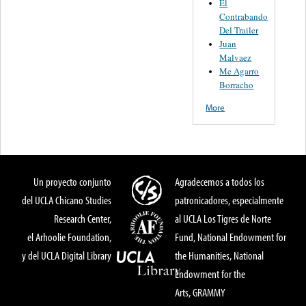
El
Contrabando
Del Trailer
Juan
Malvaez
Me Agarro
Borracho
More
Un proyecto conjunto
Agradecemos a todos los
del UCLA Chicano Studies
patronicadores, especialmente
Research Center,
al UCLA Los Tigres de Norte
el Arhoolie Foundation,
Fund, National Endowment for
y del UCLA Digital Library
the Humanities, National
Endowment for the
Arts, GRAMMY