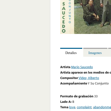
Detalles
Imagenes
Artista
Mario Saucedo
Artista aparece en los medios de
Compositor
Videz, Alberto
Acompañamiento
Y Su Conjunto
Formato de grabación
33
Lado A:
B
Tema
love
,
complaint
,
abandonme