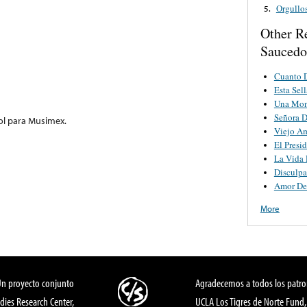
Orgullo
5.
Other R
Saucedo
Cuanto 
Esta Sel
Una Mo
Señora 
ol para Musimex.
Viejo A
El Presid
La Vida 
Disculp
Amor De
More
Un proyecto conjunto
Agradecemos a todos los patro
dies Research Center,
UCLA Los Tigres de Norte Fund