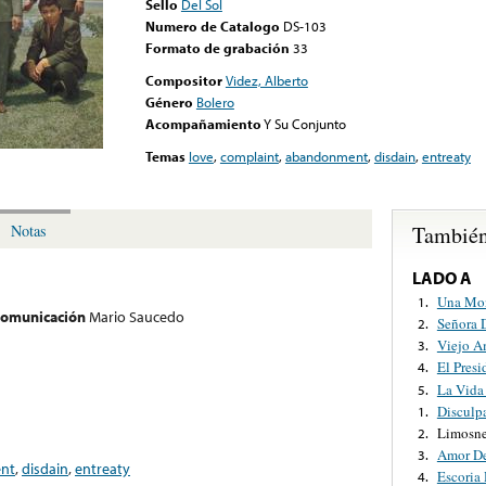
Sello
Del Sol
Numero de Catalogo
DS-103
Formato de grabación
33
Compositor
Videz, Alberto
Género
Bolero
Acompañamiento
Y Su Conjunto
Temas
love
,
complaint
,
abandonment
,
disdain
,
entreaty
También
Notas
LADO A
Una Mo
1.
 comunicación
Mario Saucedo
Señora 
2.
Viejo A
3.
El Presi
4.
La Vida
5.
Disculp
1.
Limosne
2.
Amor De
3.
nt
,
disdain
,
entreaty
Escoria
4.