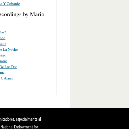
sa Y Cobarde
ecordings by Mario
Das?
lado
neda
De La Noche
migo
iario
De Los Dos
ame
 Cabaret
nicadores, especialmente al
, National Endowment for