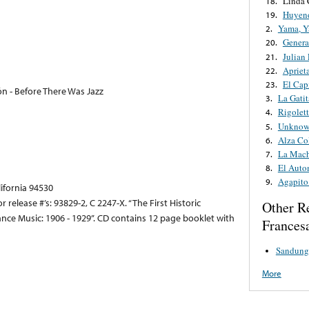
Linda
18.
Huyend
19.
Yama, 
2.
Gener
20.
Julian
21.
Aprieta
22.
El Cap
23.
 - Before There Was Jazz
La Gati
3.
Rigolet
4.
Unknown
5.
Alza Co
6.
La Mac
7.
El Auto
8.
Agapito
9.
lifornia 94530
r release #’s: 93829-2, C 2247-X. “The First Historic
Other R
nce Music: 1906 - 1929”. CD contains 12 page booklet with
Francesa
Sandung
More