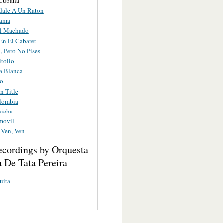
 Cubana
ale A Un Raton
Yama
al Machado
 En El Cabaret
, Pero No Pises
itolio
ta Blanca
to
 Title
lombia
hicha
movil
 Ven, Ven
ecordings by Orquesta
 De Tata Pereira
uita