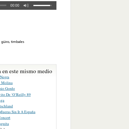
00:00
, güiro, timbales
 en este mismo medio
 Negra
 Molina
mio Gordo
vito De ‘O’Reilly 89
nga
tschland
Mueras Sin Ir A España
oncert
guita