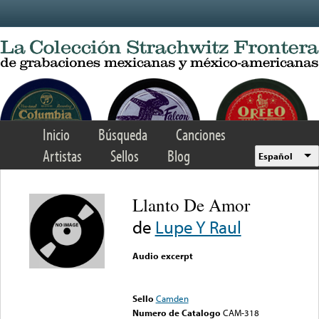
Skip to main content
Inicio
Búsqueda
Canciones
Artistas
Sellos
Blog
Español
Llanto De Amor
de
Lupe Y Raul
Audio excerpt
Error loading media: File
could not be played
Sello
Camden
Numero de Catalogo
CAM-318