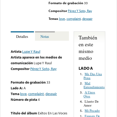
Formato de grabación
33
Compositor
Pérez Y Soto, Ray
Temas
love
,
complaint
,
despair
También
Detalles
Notas
en este
mismo
Artista
Lupe Y Raul
medio
Artista aparece en los medios de
comunicación
Lupe Y Raul
LADO A
Compositor
Pérez Y Soto, Ray
Me Das Una
1.
Pena
Formato de grabación
33
Mal
2.
Entendimiento
Lado A:
A
A Unos
3.
Tema
love
,
complaint
,
despair
Ojos
Número de pista
4
Llanto De
4.
Amor
Mi Pecado
5.
Título del álbum
Exitos En Las Voces
Empate De
1.