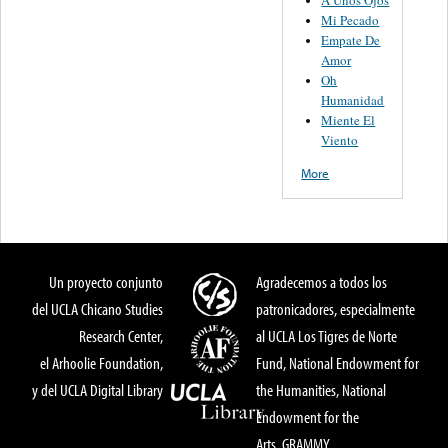
A Unos Ojos
Mi Pecado
Empate De
Amor
Oh
Humanidad
Miente El
Viento
More
Un proyecto conjunto
Agradecemos a todos los
del UCLA Chicano Studies
patronicadores, especialmente
Research Center,
al UCLA Los Tigres de Norte
el Arhoolie Foundation,
Fund, National Endowment for
y del UCLA Digital Library
the Humanities, National
Endowment for the
Arts, GRAMMY