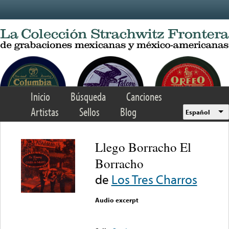
Skip to main content
Inicio
Búsqueda
Canciones
Artistas
Sellos
Blog
Español
Llego Borracho El
Borracho
de
Los Tres Charros
Audio excerpt
Error loading media: File
could not be played