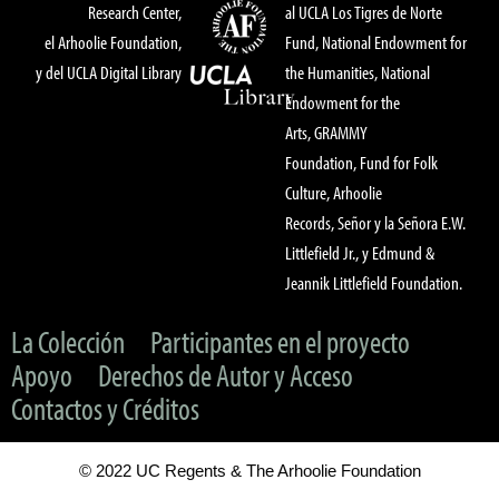
Research Center,
al UCLA Los Tigres de Norte
el Arhoolie Foundation,
Fund, National Endowment for
y del UCLA Digital Library
the Humanities, National
Endowment for the
Arts, GRAMMY
Foundation, Fund for Folk
Culture, Arhoolie
Records, Señor y la Señora E.W.
Littlefield Jr., y Edmund &
Jeannik Littlefield Foundation.
La Colección
Participantes en el proyecto
Apoyo
Derechos de Autor y Acceso
Contactos y Créditos
© 2022 UC Regents & The Arhoolie Foundation