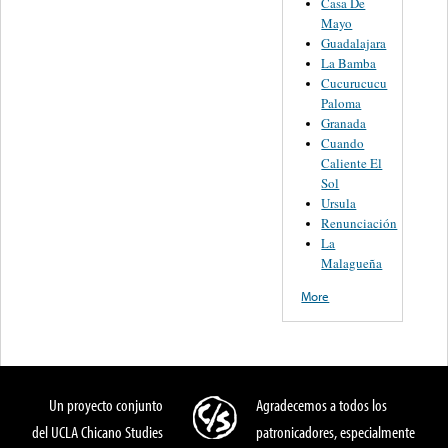
Casa De
Mayo
Guadalajara
La Bamba
Cucurucucu
Paloma
Granada
Cuando
Caliente El
Sol
Ursula
Renunciación
La
Malagueña
More
Un proyecto conjunto
Agradecemos a todos los
del UCLA Chicano Studies
patronicadores, especialmente