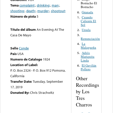
Borracho El
Tema
complaint;
,
drinking;
,
man;
,
Borracho
shooting;
,
death;
,
murder;
,
shootout;
Granada
6.
Número de pista
5
Cuando
1.
Caliente El
Sol
Título del álbum
An Evening At The
Ursula
2.
Casa De Mayo
3.
Renunciación
La
4.
Malagueña
Sello
Conde
Adiós
5.
País
USA
Mariquita
Numero de Catalogo
1924
Linda
Location of Label:
El Gavilán
6.
Pollero
P. O. Box 2324 - P. O. Box 912 Pomona,
California
Other
Transfer Date:
Tuesday, September
Recordings
17, 2019
by Los
Donated By:
Chris Strachwitz
Tres
Charros