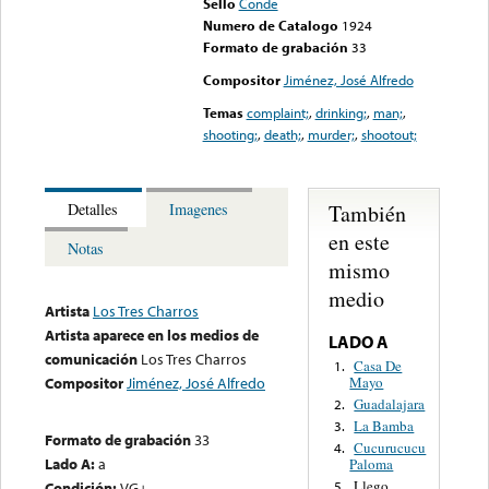
Sello
Conde
Numero de Catalogo
1924
Formato de grabación
33
Compositor
Jiménez, José Alfredo
Temas
complaint;
,
drinking;
,
man;
,
shooting;
,
death;
,
murder;
,
shootout;
También
Detalles
Imagenes
en este
Notas
mismo
medio
Artista
Los Tres Charros
Artista aparece en los medios de
LADO A
comunicación
Los Tres Charros
Casa De
1.
Mayo
Compositor
Jiménez, José Alfredo
Guadalajara
2.
La Bamba
3.
Formato de grabación
33
Cucurucucu
4.
Lado A:
a
Paloma
Llego
Condición:
VG+
5.