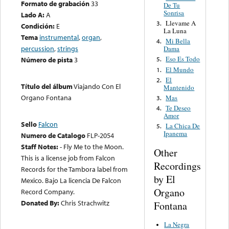
Formato de grabación
33
De Tu
Sonrisa
Lado A:
A
Llevame A
3.
Condición:
E
La Luna
Tema
instrumental
,
organ
,
Mi Bella
4.
percussion
,
strings
Dama
Eso Es Todo
Número de pista
3
5.
El Mundo
1.
El
2.
Título del álbum
Viajando Con El
Mantenido
Organo Fontana
Mas
3.
Te Deseo
4.
Amor
Sello
Falcon
La Chica De
5.
Ipanema
Numero de Catalogo
FLP-2054
Staff Notes:
- Fly Me to the Moon.
Other
This is a license job from Falcon
Recordings
Records for the Tambora label from
by El
Mexico. Bajo La licencia De Falcon
Organo
Record Company.
Donated By:
Chris Strachwitz
Fontana
La Negra