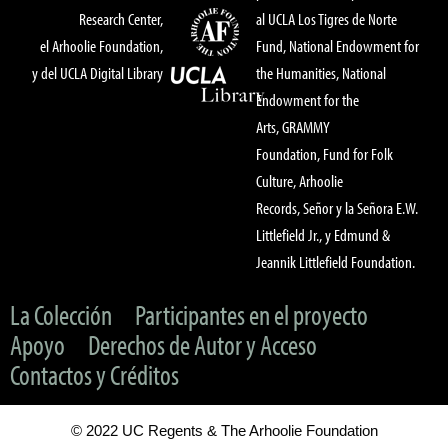
Research Center,
al UCLA Los Tigres de Norte
el Arhoolie Foundation,
Fund, National Endowment for
y del UCLA Digital Library
the Humanities, National
Endowment for the
Arts, GRAMMY
Foundation, Fund for Folk
Culture, Arhoolie
Records, Señor y la Señora E.W.
Littlefield Jr., y Edmund &
Jeannik Littlefield Foundation.
La Colección
Participantes en el proyecto
Apoyo
Derechos de Autor y Acceso
Contactos y Créditos
© 2022 UC Regents & The Arhoolie Foundation