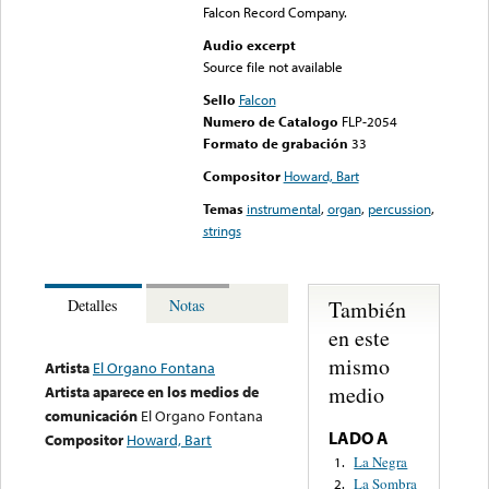
Falcon Record Company.
Audio excerpt
Source file not available
Sello
Falcon
Numero de Catalogo
FLP-2054
Formato de grabación
33
Compositor
Howard, Bart
Temas
instrumental
,
organ
,
percussion
,
strings
También
Detalles
Notas
en este
mismo
Artista
El Organo Fontana
medio
Artista aparece en los medios de
comunicación
El Organo Fontana
LADO A
Compositor
Howard, Bart
La Negra
1.
La Sombra
2.