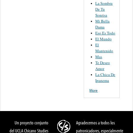
La Sombra
De Tu
Sonrisa
Mi Bella
Dama
Eso Es Todo
El Mundo
El
Mantenido
Mas
Te Deseo
Amor
La Chica De
Ipanema
More
Un proyecto conjunto
Agradecemos a todos los
del UCLA Chicano Studies
patronicadores, especialmente