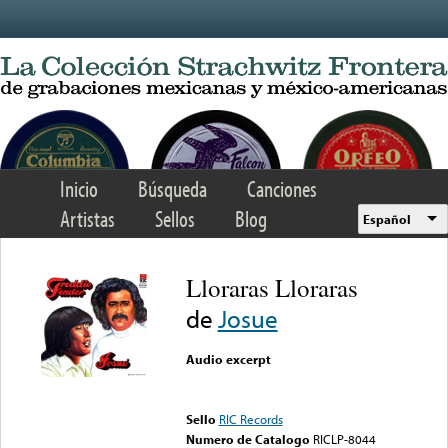
Skip to main content
Inicio
Búsqueda
Canciones
Artistas
Sellos
Blog
Español
Lloraras Lloraras
de
Josue
Audio excerpt
Error loading media: File
could not be played
Sello
RIC Records
Numero de Catalogo
RICLP-8044