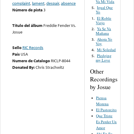
Va Mi Vida
complaint
,
lament
,
despair
,
absence
Igual Que
5.
Número de pista
3
Yo
El Roble
1.
Viejo
Título del álbum
Freddie Fender Vs.
Ya Se Va
2.
Josue
Mañana
Ahora Yo
3.
Voy
Sello
RIC Records
Mi Soledad
4.
País
USA
Pledging
5.
my Love
Numero de Catalogo
RICLP-8044
Donated By:
Chris Strachwitz
Other
Recordings
by Josue
Piensa
Morena
El Pastorcito
Que Triste
Es Perder Un
Amor
Ahi En Su