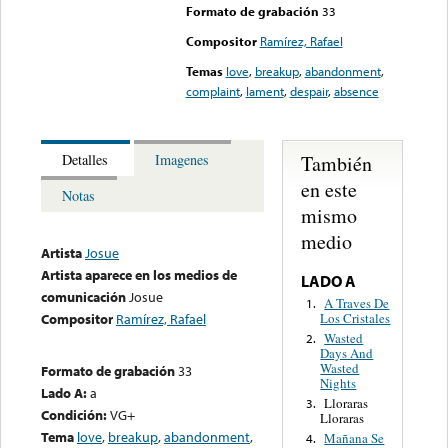
Formato de grabación
33
Compositor
Ramírez, Rafael
Temas
love
,
breakup
,
abandonment
,
complaint
,
lament
,
despair
,
absence
También
Detalles
Imagenes
en este
Notas
mismo
medio
Artista
Josue
Artista aparece en los medios de
LADO A
comunicación
Josue
A Traves De
1.
Los Cristales
Compositor
Ramírez, Rafael
Wasted
2.
Days And
Wasted
Formato de grabación
33
Nights
Lado A:
a
Lloraras
3.
Condición:
VG+
Lloraras
Tema
love
,
breakup
,
abandonment
,
Mañana Se
4.