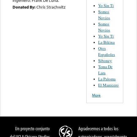
Ingeniero: Frank De Luna.
Yo Sin Ti
Donated By:
Chris Strachwitz
Somos
Novios
Somos
Novios
Yo Sin Ti
La Bikina
Ojos
Españoles
Siboney
Tema De
Lara
La Paloma
El Manicero
More
Un proyecto conjunto
Agradecemos a todos los
del UCLA Chicano Studies
patronicadores, especialmente