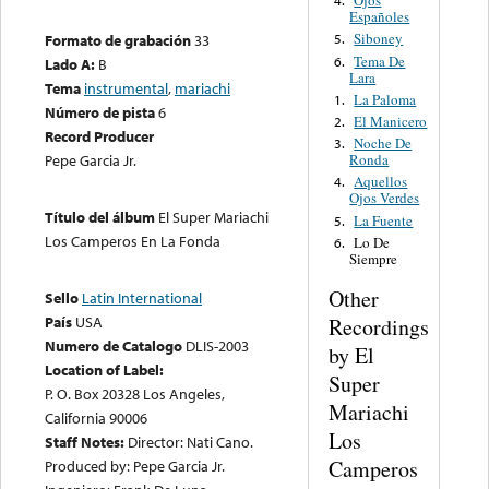
Ojos
4.
Españoles
Siboney
Formato de grabación
33
5.
Tema De
6.
Lado A:
B
Lara
Tema
instrumental
,
mariachi
La Paloma
1.
Número de pista
6
El Manicero
2.
Record Producer
Noche De
3.
Ronda
Pepe Garcia Jr.
Aquellos
4.
Ojos Verdes
Título del álbum
El Super Mariachi
La Fuente
5.
Los Camperos En La Fonda
Lo De
6.
Siempre
Other
Sello
Latin International
País
USA
Recordings
Numero de Catalogo
DLIS-2003
by El
Location of Label:
Super
P. O. Box 20328 Los Angeles,
Mariachi
California 90006
Los
Staff Notes:
Director: Nati Cano.
Camperos
Produced by: Pepe Garcia Jr.