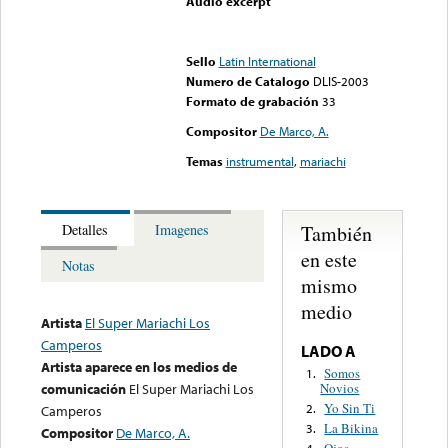
Audio excerpt
Error loading media: File
could not be played
Sello
Latin International
Numero de Catalogo
DLIS-2003
Formato de grabación
33
Compositor
De Marco, A.
Temas
instrumental
,
mariachi
También
Detalles
Imagenes
en este
Notas
mismo
medio
Artista
El Super Mariachi Los
Camperos
LADO A
Artista aparece en los medios de
Somos
1.
Novios
comunicación
El Super Mariachi Los
Yo Sin Ti
2.
Camperos
La Bikina
3.
Compositor
De Marco, A.