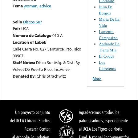
Llorando
Tema
woman
,
advice
Julia De
Burgos
Maria De La
Sello
Discos Sur
Vida
País
USA
Lamento
Numero de Catalogo
010-A
Campesino
Location of Label:
Andando La
Calle Cerra No. 627 Santurce, Pto. Rico
Tierra Mia
00907
El Coqui
Los
Staff Notes:
Disco Sur-Mfg. & Dist. By
Carreteros
Velvet De Puerto Rico, Inc.Velve
Donated By:
Chris Strachwitz
More
Un proyecto conjunto
Agradecemos a todos los
del UCLA Chicano Studies
patronicadores, especialmente
Research Center,
al UCLA Los Tigres de Norte
el Arhoolie Foundation,
Fund, National Endowment for