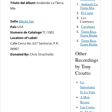
Título del álbum
Andando La Tierra
Andando La
1.
Tierra Mia
Mia
El Coqui
2.
Los
3.
Sello
Discos Sur
Carreteros
Cucubano
País
USA
4.
Tierra Rica,
5.
Numero de Catalogo
TC-1002
Tierra Madre
Location of Label:
Tierra Rica,
5.
Calle Cerra No. 627 Santurce, P. R.
Tierra Madre
00907
Other
Donated By:
Chris Strachwitz
Recordings
by Tony
Croatto
Lo
Importante
Es La Vida
A Mon
Rivera
Las Costas