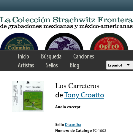
Skip to main content
Inicio
Búsqueda
Canciones
Artistas
Sellos
Blog
Español
Los Carreteros
de
Tony Croatto
Audio excerpt
Error loading media: File
could not be played
Sello
Discos Sur
Numero de Catalogo
TC-1002