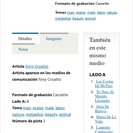
Formato de grabación
Cassette
Temas
man
,
praise
,
male
,
labor
,
nature
,
metaphor
,
beauty
,
animal
También
Detalles
Imagenes
en este
Notas
mismo
medio
Artista
Tony Croatto
Artista aparece en los medios de
LADO A
comunicación
Tony Croatto
Las Costas
1.
De Mi Pais
Yo Naci Al
2.
Formato de grabación
Cassette
Mundo
Llorando
Lado A:
B
Julia De
3.
Tema
man
,
praise
,
male
,
labor
,
Burgos
nature
,
metaphor
,
beauty
,
animal
Maria De La
4.
Número de pista
3
Vida
Lamento
5.
Campesino