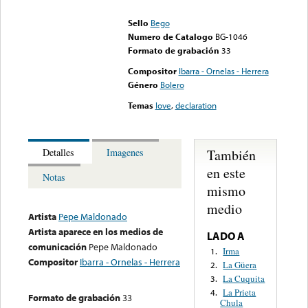
could not be played
Sello
Bego
Numero de Catalogo
BG-1046
Formato de grabación
33
Compositor
Ibarra - Ornelas - Herrera
Género
Bolero
Temas
love
,
declaration
También
Detalles
Imagenes
en este
Notas
mismo
medio
Artista
Pepe Maldonado
Artista aparece en los medios de
LADO A
comunicación
Pepe Maldonado
Irma
1.
Compositor
Ibarra - Ornelas - Herrera
La Güera
2.
La Cuquita
3.
La Prieta
4.
Formato de grabación
33
Chula