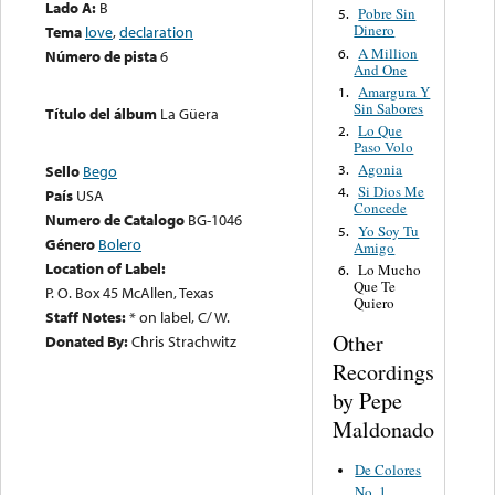
Lado A:
B
Pobre Sin
5.
Dinero
Tema
love
,
declaration
A Million
6.
Número de pista
6
And One
Amargura Y
1.
Sin Sabores
Título del álbum
La Güera
Lo Que
2.
Paso Volo
Agonia
3.
Sello
Bego
Si Dios Me
4.
País
USA
Concede
Numero de Catalogo
BG-1046
Yo Soy Tu
5.
Género
Bolero
Amigo
Location of Label:
Lo Mucho
6.
Que Te
P. O. Box 45 McAllen, Texas
Quiero
Staff Notes:
* on label, C/ W.
Other
Donated By:
Chris Strachwitz
Recordings
by Pepe
Maldonado
De Colores
No. 1