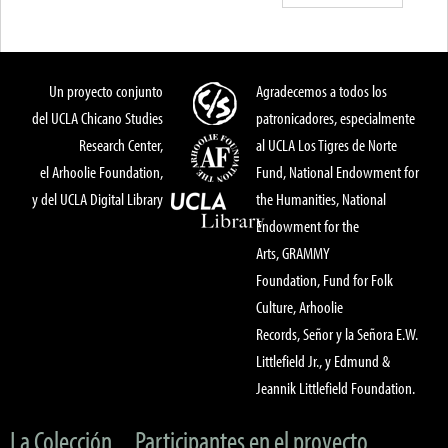
Un proyecto conjunto
Agradecemos a todos los
del UCLA Chicano Studies
patronicadores, especialmente
Research Center,
al UCLA Los Tigres de Norte
el Arhoolie Foundation,
Fund, National Endowment for
y del UCLA Digital Library
the Humanities, National
Endowment for the
Arts, GRAMMY
Foundation, Fund for Folk
Culture, Arhoolie
Records, Señor y la Señora E.W.
Littlefield Jr., y Edmund &
Jeannik Littlefield Foundation.
La Colección
Participantes en el proyecto