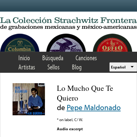
Skip to main content
Inicio
Búsqueda
Canciones
Artistas
Sellos
Blog
Español
Lo Mucho Que Te
Quiero
de
Pepe Maldonado
* on label, C/ W.
Audio excerpt
Error loading media: File