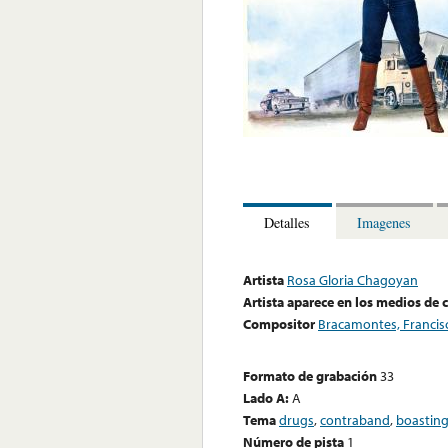
Detalles
Imagenes
Artista
Rosa Gloria Chagoyan
Artista aparece en los medios de
Compositor
Bracamontes, Francis
Formato de grabación
33
Lado A:
A
Tema
drugs
,
contraband
,
boastin
Número de pista
1