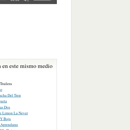
 en este mismo medio
Trailera
so
acha Del Tren
ueta
Las Dos
e Limon La Never
 Y Baja
Aprendaras