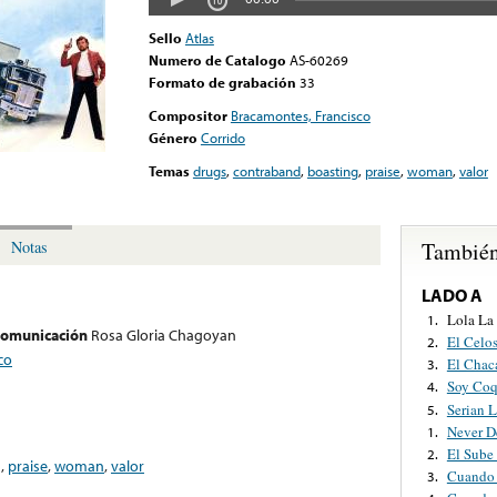
Sello
Atlas
Numero de Catalogo
AS-60269
Formato de grabación
33
Compositor
Bracamontes, Francisco
Género
Corrido
Temas
drugs
,
contraband
,
boasting
,
praise
,
woman
,
valor
También
Notas
LADO A
Lola La 
1.
 comunicación
Rosa Gloria Chagoyan
El Celo
2.
co
El Chac
3.
Soy Coq
4.
Serian 
5.
Never D
1.
El Sube
2.
g
,
praise
,
woman
,
valor
Cuando 
3.