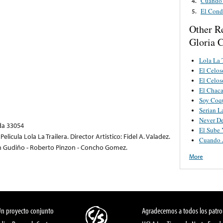
Cuando
4.
El Cond
5.
Other R
Gloria 
Lola La 
El Celos
El Celos
El Chaca
Soy Coq
Serian L
Never D
ida 33054
El Sube 
elicula Lola La Trailera. Director Artistico: Fidel A. Valadez.
Cuando 
an Gudiño - Roberto Pinzon - Concho Gomez.
More
Un proyecto conjunto
Agradecemos a todos los patro