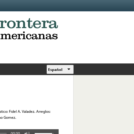
Español
stico: Fidel A. Valadez. Arreglos:
cho Gomez.
00:00