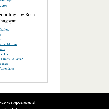
 Me Dejes
uctor
ecordings by Rosa
Chagoyan
Trailera
o
o
cha Del Tren
ueta
as Dos
e Limon La Never
Y Baja
Aprendaras
nicadores, especialmente al