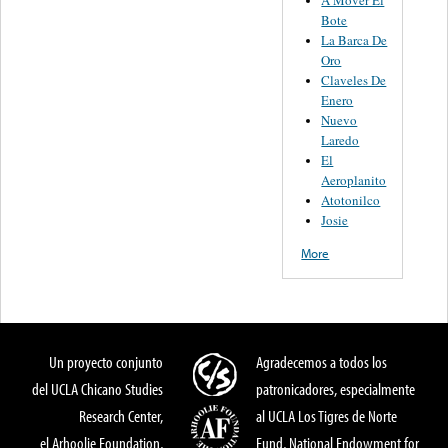
A Mover El
Bote
La Barca De
Oro
Claveles De
Enero
Nuevo
Laredo
El
Aeroplanito
Atotonilco
Josie
More
Un proyecto conjunto
Agradecemos a todos los
del UCLA Chicano Studies
patronicadores, especialmente
Research Center,
al UCLA Los Tigres de Norte
el Arhoolie Foundation,
Fund, National Endowment for