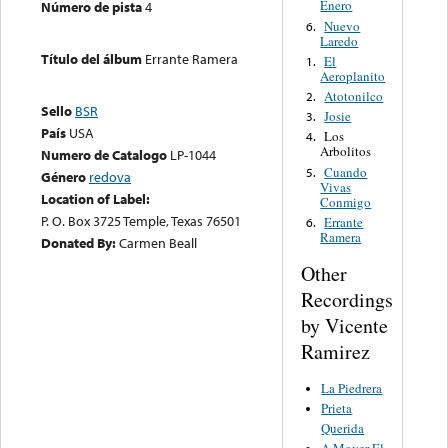
Enero
Número de pista
4
Nuevo
6.
Laredo
Título del álbum
Errante Ramera
El
1.
Aeroplanito
Atotonilco
2.
Sello
BSR
Josie
3.
País
USA
Los
4.
Arbolitos
Numero de Catalogo
LP-1044
Cuando
5.
Género
redova
Vivas
Location of Label:
Conmigo
P. O. Box 3725 Temple, Texas 76501
Errante
6.
Ramera
Donated By:
Carmen Beall
Other
Recordings
by Vicente
Ramirez
La Piedrera
Prieta
Querida