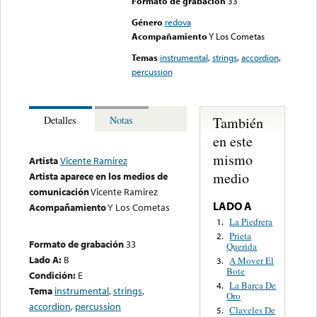
Formato de grabación
33
Género
redova
Acompañamiento
Y Los Cometas
Temas
instrumental
,
strings
,
accordion
,
percussion
También
Detalles
Notas
en este
mismo
Artista
Vicente Ramirez
medio
Artista aparece en los medios de
comunicación
Vicente Ramirez
LADO A
Acompañamiento
Y Los Cometas
La Piedrera
1.
Prieta
2.
Formato de grabación
33
Querida
Lado A:
B
A Mover El
3.
Bote
Condición:
E
La Barca De
4.
Tema
instrumental
,
strings
,
Oro
accordion
,
percussion
Claveles De
5.