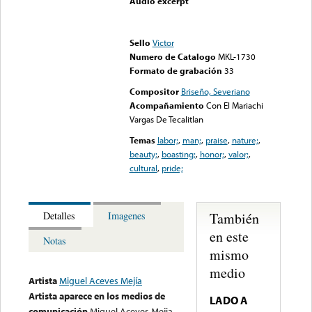
Audio excerpt
Error loading media: File
could not be played
Sello
Victor
Numero de Catalogo
MKL-1730
Formato de grabación
33
Compositor
Briseño, Severiano
Acompañamiento
Con El Mariachi
Vargas De Tecalitlan
Temas
labor;
,
man;
,
praise
,
nature;
,
beauty;
,
boasting;
,
honor;
,
valor;
,
cultural
,
pride;
También
Detalles
Imagenes
en este
Notas
mismo
medio
Artista
Miguel Aceves Mejía
Artista aparece en los medios de
LADO A
comunicación
Miguel Aceves Mejia