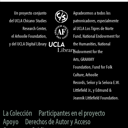
Un proyecto conjunto
Agradecemos a todos los
del UCLA Chicano Studies
patronicadores, especialmente
Research Center,
al UCLA Los Tigres de Norte
el Arhoolie Foundation,
Fund, National Endowment for
y del UCLA Digital Library
the Humanities, National
Endowment for the
Arts, GRAMMY
Foundation, Fund for Folk
Culture, Arhoolie
Records, Señor y la Señora E.W.
Littlefield Jr., y Edmund &
Jeannik Littlefield Foundation.
La Colección
Participantes en el proyecto
Apoyo
Derechos de Autor y Acceso