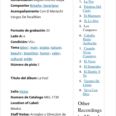
La Voz
1.
Compositor
Briseño, Severiano
Palabras Del
2.
Cielo
Acompañamiento
Con El Mariachi
El Marinero
3.
Vargas De Tecalitlan
Te Lo Dije
4.
Los
5.
Camperos
Formato de grabación
33
Caballo
6.
Lado A:
a
Prieto
Condición:
VG+
Azabache
Tema
labor;
,
man;
,
praise
,
nature;
,
Cuando
1.
Vivas
beauty;
,
boasting;
,
honor;
,
valor;
,
Conmigo
cultural
,
pride;
El Vicio
2.
Número de pista
5
El Ermitaño
3.
El Diablo Y
4.
Yo
Título del álbum
La Voz!
Tiempo De
5.
Llorar
Vaya Con
6.
Sello
Victor
Dios
Numero de Catalogo
MKL-1730
Other
Location of Label:
Mexico
Recordings
Staff Notes:
Arreglos y Direccion de