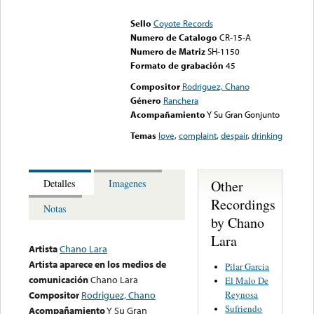
could not be played
Sello
Coyote Records
Numero de Catalogo
CR-15-A
Numero de Matriz
SH-1150
Formato de grabación
45
Compositor
Rodriguez, Chano
Género
Ranchera
Acompañamiento
Y Su Gran Gonjunto
Temas
love
,
complaint
,
despair
,
drinking
Other
Detalles
Imagenes
Recordings
Notas
by Chano
Lara
Artista
Chano Lara
Artista aparece en los medios de
Pilar Garcia
comunicación
Chano Lara
El Malo De
Reynosa
Compositor
Rodriguez, Chano
Sufriendo
Acompañamiento
Y Su Gran