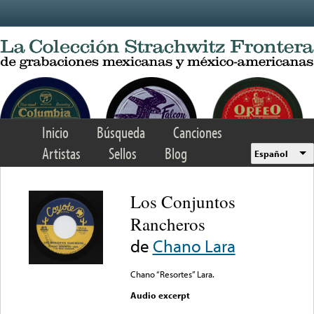
Skip to main content
Inicio
Búsqueda
Canciones
Artistas
Sellos
Blog
Español
Los Conjuntos
Rancheros
de
Chano Lara
Chano “Resortes” Lara.
Audio excerpt
Error loading media: File