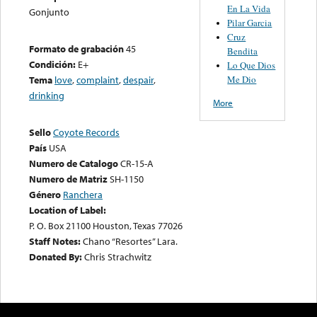
En La Vida
Gonjunto
Pilar Garcia
Cruz
Formato de grabación
45
Bendita
Condición:
E+
Lo Que Dios
Me Dio
Tema
love
,
complaint
,
despair
,
drinking
More
Sello
Coyote Records
País
USA
Numero de Catalogo
CR-15-A
Numero de Matriz
SH-1150
Género
Ranchera
Location of Label:
P. O. Box 21100 Houston, Texas 77026
Staff Notes:
Chano “Resortes” Lara.
Donated By:
Chris Strachwitz