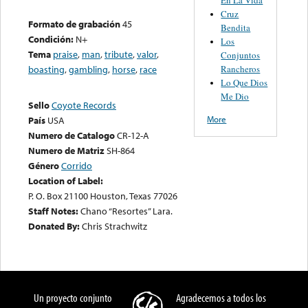
Cruz
Formato de grabación
45
Bendita
Condición:
N+
Los
Tema
praise
,
man
,
tribute
,
valor
,
Conjuntos
Rancheros
boasting
,
gambling
,
horse
,
race
Lo Que Dios
Me Dio
Sello
Coyote Records
More
País
USA
Numero de Catalogo
CR-12-A
Numero de Matriz
SH-864
Género
Corrido
Location of Label:
P. O. Box 21100 Houston, Texas 77026
Staff Notes:
Chano “Resortes” Lara.
Donated By:
Chris Strachwitz
Un proyecto conjunto
Agradecemos a todos los