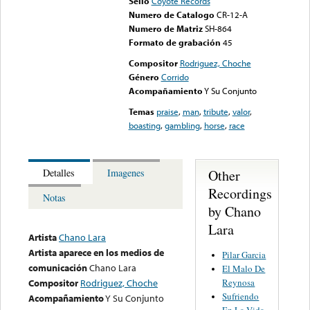
Sello
Coyote Records
Numero de Catalogo
CR-12-A
Numero de Matriz
SH-864
Formato de grabación
45
Compositor
Rodriguez, Choche
Género
Corrido
Acompañamiento
Y Su Conjunto
Temas
praise
,
man
,
tribute
,
valor
,
boasting
,
gambling
,
horse
,
race
Other
Detalles
Imagenes
Recordings
Notas
by Chano
Lara
Artista
Chano Lara
Artista aparece en los medios de
Pilar Garcia
comunicación
Chano Lara
El Malo De
Reynosa
Compositor
Rodriguez, Choche
Sufriendo
Acompañamiento
Y Su Conjunto
En La Vida