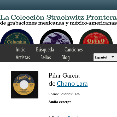
Skip to main content
Inicio
Búsqueda
Canciones
Artistas
Sellos
Blog
Español
Pilar Garcia
de
Chano Lara
Chano “Resortes” Lara.
Audio excerpt
Error loading media: File
could not be played