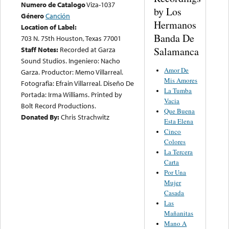
Numero de Catalogo
Viza-1037
by Los
Género
Canción
Hermanos
Location of Label:
Banda De
703 N. 75th Houston, Texas 77001
Salamanca
Staff Notes:
Recorded at Garza
Sound Studios. Ingeniero: Nacho
Amor De
Garza. Productor: Memo Villarreal.
Mis Amores
Fotografia: Efrain Villarreal. Diseño De
La Tumba
Portada: Irma Williams. Printed by
Vacia
Bolt Record Productions.
Que Buena
Donated By:
Chris Strachwitz
Esta Elena
Cinco
Colores
La Tercera
Carta
Por Una
Mujer
Casada
Las
Mañanitas
Mano A