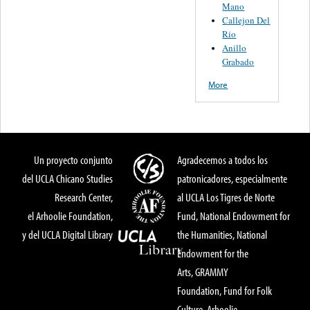
Mano
Callejon Del
Rio
Anillo
Grabado
More
Un proyecto conjunto
Agradecemos a todos los
del UCLA Chicano Studies
patronicadores, especialmente
Research Center,
al UCLA Los Tigres de Norte
el Arhoolie Foundation,
Fund, National Endowment for
y del UCLA Digital Library
the Humanities, National
Endowment for the
Arts, GRAMMY
Foundation, Fund for Folk
Culture, Arhoolie