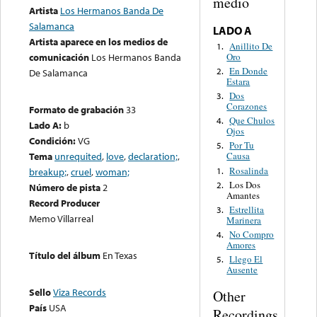
medio
Artista
Los Hermanos Banda De
Salamanca
LADO A
Artista aparece en los medios de
Anillito De
1.
Oro
comunicación
Los Hermanos Banda
En Donde
2.
De Salamanca
Estara
Dos
3.
Corazones
Formato de grabación
33
Que Chulos
4.
Lado A:
b
Ojos
Condición:
VG
Por Tu
5.
Tema
unrequited
,
love
,
declaration;
,
Causa
Rosalinda
1.
breakup;
,
cruel
,
woman;
Los Dos
2.
Número de pista
2
Amantes
Record Producer
Estrellita
3.
Memo Villarreal
Marinera
No Compro
4.
Amores
Título del álbum
En Texas
Llego El
5.
Ausente
Sello
Viza Records
Other
País
USA
Recordings