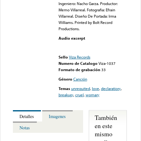
Ingeniero: Nacho Garza. Productor:
Memo Villarreal. Fotografia: Efrain
Villarreal. Diseño De Portada: Irma
Williams. Printed by Bolt Record
Productions.
Audio excerpt
Error loading media: File
could not be played
Sello
Viza Records
Numero de Catalogo
Viza-1037
Formato de grabación
33
Género
Canción
Temas
unrequited
,
love
,
declaration;
,
breakup;
,
cruel
,
woman;
También
Detalles
Imagenes
en este
Notas
mismo