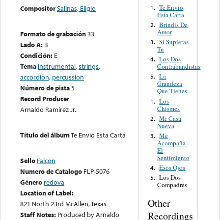
Te Envio
1.
Compositor
Salinas, Eligio
Esta Carta
Brindis De
2.
Amor
Formato de grabación
33
Si Supieras
3.
Lado A:
B
Tu
Condición:
E
Los Dos
4.
Tema
instrumental
,
strings
,
Contrabandistas
La
accordion
,
percussion
5.
Grandeza
Número de pista
5
Que Tienes
Record Producer
Los
1.
Chismes
Arnaldo Ramirez Jr.
Mi Casa
2.
Nueva
Título del álbum
Te Envio Esta Carta
Me
3.
Acompaña
El
Sentimiento
Sello
Falcon
Esos Ojos
4.
Numero de Catalogo
FLP-5076
Los Dos
5.
Género
redova
Compadres
Location of Label:
Other
821 North 23rd McAllen, Texas
Recordings
Staff Notes:
Produced by Arnaldo