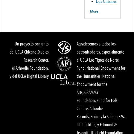
Los Chismes
More
Un proyecto conjunto
Agradecemos a todos los
del UCLA Chicano Studies
patronicadores, especialmente
Research Center,
al UCLA Los Tigres de Norte
el Arhoolie Foundation,
Fund, National Endowment for
y del UCLA Digital Library
the Humanities, National
Endowment for the
Arts, GRAMMY
Foundation, Fund for Folk
Culture, Arhoolie
Records, Señor y la Señora E.W.
Littlefield Jr., y Edmund &
Jeannik Littlefield Foundation.