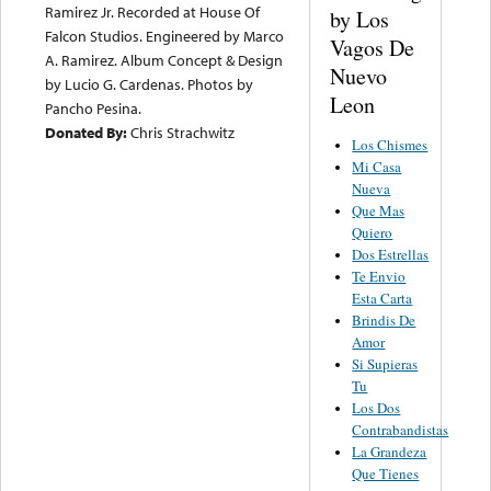
Ramirez Jr. Recorded at House Of
by Los
Falcon Studios. Engineered by Marco
Vagos De
A. Ramirez. Album Concept & Design
Nuevo
by Lucio G. Cardenas. Photos by
Leon
Pancho Pesina.
Donated By:
Chris Strachwitz
Los Chismes
Mi Casa
Nueva
Que Mas
Quiero
Dos Estrellas
Te Envio
Esta Carta
Brindis De
Amor
Si Supieras
Tu
Los Dos
Contrabandistas
La Grandeza
Que Tienes