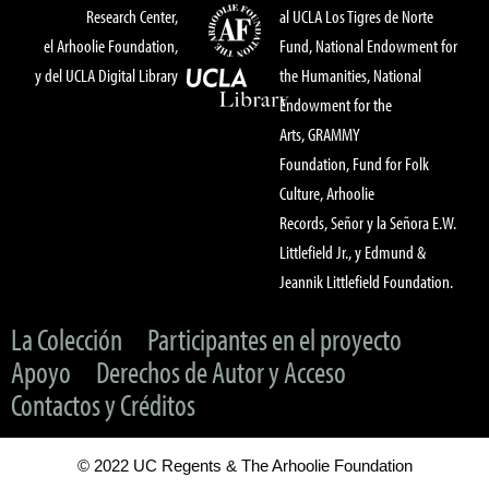
Research Center,
al UCLA Los Tigres de Norte
el Arhoolie Foundation,
Fund, National Endowment for
y del UCLA Digital Library
the Humanities, National
Endowment for the
Arts, GRAMMY
Foundation, Fund for Folk
Culture, Arhoolie
Records, Señor y la Señora E.W.
Littlefield Jr., y Edmund &
Jeannik Littlefield Foundation.
La Colección
Participantes en el proyecto
Apoyo
Derechos de Autor y Acceso
Contactos y Créditos
© 2022 UC Regents & The Arhoolie Foundation