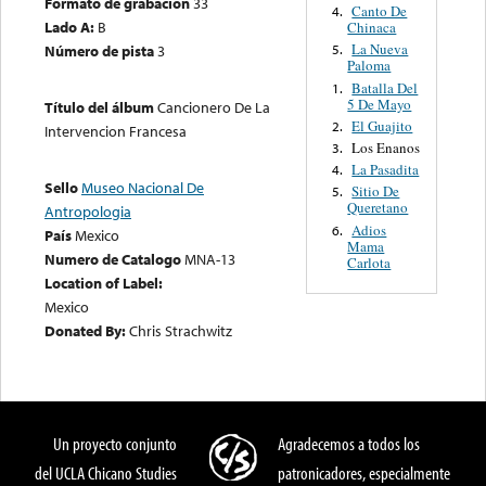
Formato de grabación
33
Canto De
4.
Lado A:
B
Chinaca
La Nueva
Número de pista
3
5.
Paloma
Batalla Del
1.
5 De Mayo
Título del álbum
Cancionero De La
El Guajito
2.
Intervencion Francesa
Los Enanos
3.
La Pasadita
4.
Sello
Museo Nacional De
Sitio De
5.
Queretano
Antropologia
Adios
6.
País
Mexico
Mama
Numero de Catalogo
MNA-13
Carlota
Location of Label:
Mexico
Donated By:
Chris Strachwitz
Un proyecto conjunto
Agradecemos a todos los
del UCLA Chicano Studies
patronicadores, especialmente