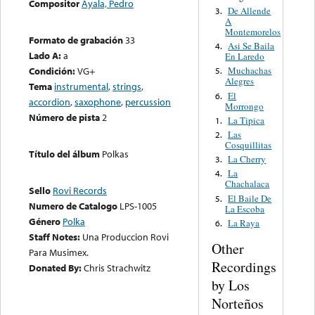
Compositor
Ayala, Pedro
De Allende
3.
A
Montemorelos
Formato de grabación
33
Asi Se Baila
4.
Lado A:
a
En Laredo
Condición:
VG+
Muchachas
5.
Alegres
Tema
instrumental
,
strings
,
El
6.
accordion
,
saxophone
,
percussion
Morrongo
Número de pista
2
La Tipica
1.
Las
2.
Cosquillitas
Título del álbum
Polkas
La Cherry
3.
La
4.
Chachalaca
Sello
Rovi Records
El Baile De
5.
Numero de Catalogo
LPS-1005
La Escoba
Género
Polka
La Raya
6.
Staff Notes:
Una Produccion Rovi
Other
Para Musimex.
Recordings
Donated By:
Chris Strachwitz
by Los
Norteños