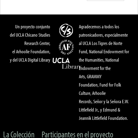
Un proyecto conjunto
Agradecemos a todos los
del UCLA Chicano Studies
patronicadores, especialmente
Research Center,
al UCLA Los Tigres de Norte
el Arhoolie Foundation,
Fund, National Endowment for
y del UCLA Digital Library
the Humanities, National
Endowment for the
Arts, GRAMMY
Foundation, Fund for Folk
Culture, Arhoolie
Records, Señor y la Señora E.W.
Littlefield Jr., y Edmund &
Jeannik Littlefield Foundation.
La Colección
Participantes en el proyecto