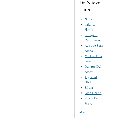
De Nuevo
Laredo
No Se
Pajarito
Herido
El Pajaro
Carpintero
Aunque Seas
Ajena
Me Das Una
Pena
Dengue Del
Amor
Jugue Al
Olvido
Silvia
Bien Hecho
Rosas De
Mayo
More