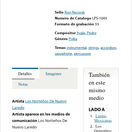
Error loading media: File
could not be played
Sello
Rovi Records
Numero de Catalogo
LPS-1005
Formato de grabación
33
Compositor
Ayala, Pedro
Género
Polka
Temas
instrumental
,
strings
,
accordion
,
saxophone
,
percussion
También
Detalles
Imagenes
en este
Notas
mismo
medio
Artista
Los Norteños De Nuevo
Laredo
LADO A
Artista aparece en los medios de
Lindas
1.
Mexicanas
comunicación
Los Norteños De
Los
2.
Nuevo Laredo
Gorgoritos