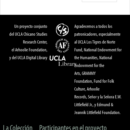
Un proyecto conjunto
Agradecemos a todos los
del UCLA Chicano Studies
patronicadores, especialmente
Research Center,
al UCLA Los Tigres de Norte
el Arhoolie Foundation,
Fund, National Endowment for
y del UCLA Digital Library
the Humanities, National
Endowment for the
Arts, GRAMMY
Foundation, Fund for Folk
Culture, Arhoolie
Records, Señor y la Señora E.W.
Littlefield Jr., y Edmund &
Jeannik Littlefield Foundation.
La Colección
Participantes en el proyecto