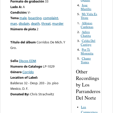
Quiero
Formato de grabación
33
Jose
4.
Lado A:
A
Murillo
Condición:
V-
Mi Vida Es
5.
Tema
male
,
boasting
,
complaint
,
Triste
Alfonso
1.
man
,
disdain
,
death
,
threat
,
murder
Cardenas
Número de pista
2
Adios
2.
Chatita
Celda Del
3.
Título del álbum
Corridos De Mich. Y
Castigo
Gro.
Por Ti
4.
Morenita
Chano
5.
Sello
Discos EDM
Torres
Numero de Catalogo
LP-1029
Other
Género
Corrido
Recordings
Location of Label:
Balderas 32 - Desp. 203 - 2o. piso
by Los
Mexico, D. F.
Parranderos
Donated By:
Chris Strachwitz
Del Norte
Los
Campesinos