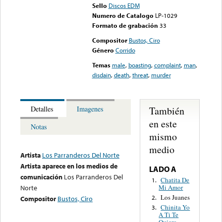
Sello
Discos EDM
Numero de Catalogo
LP-1029
Formato de grabación
33
Compositor
Bustos, Ciro
Género
Corrido
Temas
male
,
boasting
,
complaint
,
man
,
disdain
,
death
,
threat
,
murder
También
Detalles
Imagenes
en este
Notas
mismo
medio
Artista
Los Parranderos Del Norte
Artista aparece en los medios de
LADO A
comunicación
Los Parranderos Del
Chatita De
1.
Mi Amor
Norte
Los Juanes
2.
Compositor
Bustos, Ciro
Chinita Yo
3.
A Ti Te