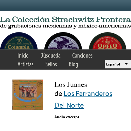
Skip to main content
Inicio
Búsqueda
Canciones
Artistas
Sellos
Blog
Español
Los Juanes
de
Los Parranderos
Del Norte
Audio excerpt
Error loading media: File
could not be played