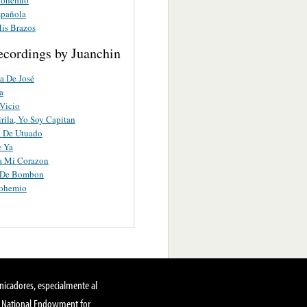
spañola
is Brazos
ecordings by Juanchin
a De José
a
Vicio
irila, Yo Soy Capitan
a De Utuado
e Ya
a Mi Corazon
 De Bombon
ohemio
nicadores, especialmente al
, National Endowment for