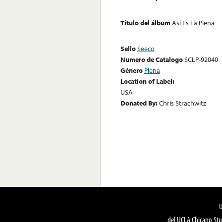
Título del álbum
Asi Es La Plena
Sello
Seeco
Numero de Catalogo
SCLP-92040
Género
Plena
Location of Label:
USA
Donated By:
Chris Strachwitz
del UCLA Chicano Stu