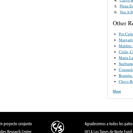
Plena E
5.
Ven A M
6.
Other R
Por Culp
Margarit
Maldito 
Cirila, C
Maria L
Sueltam
Consuel
Boquita
Chivo B
More
Un proyecto conjunto
Agradecemos a todos los patro
dies Research Center,
UCLA Los Tigres de Norte Fund