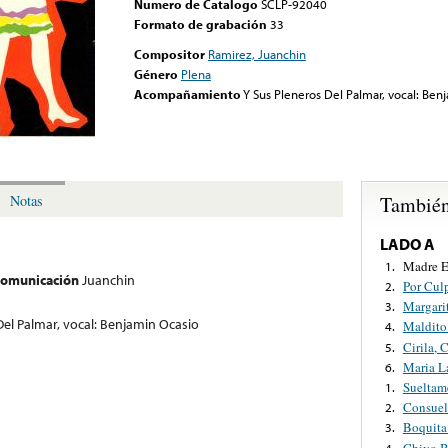
Numero de Catalogo
SCLP-92040
Formato de grabación
33
Compositor
Ramirez, Juanchin
Género
Plena
Acompañamiento
Y Sus Pleneros Del Palmar, vocal: Ben
También
Notas
LADO A
Madre E
1.
 comunicación
Juanchin
Por Cul
2.
Margari
3.
Del Palmar, vocal: Benjamin Ocasio
Maldito
4.
Cirila, 
5.
Maria L
6.
Sueltam
1.
Consuel
2.
Boquit
3.
Chivo 
4.