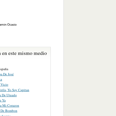
jamin Ocasio
 en este mismo medio
spaña
pa De José
ta
 Vicio
Cirila, Yo Soy Capitan
a De Utuado
e Ya
a Mi Corazon
a De Bombon
Bohemio