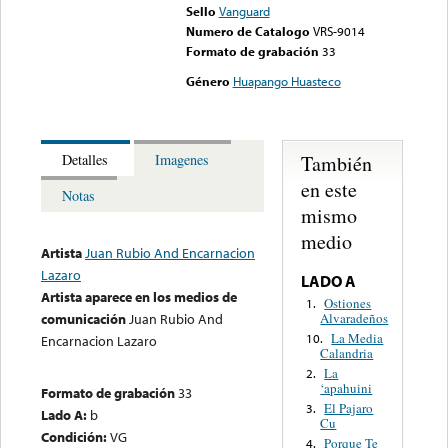
Sello
Vanguard
Numero de Catalogo
VRS-9014
Formato de grabación
33
Género
Huapango Huasteco
También
Detalles
Imagenes
en este
Notas
mismo
medio
Artista
Juan Rubio And Encarnacion
Lazaro
LADO A
Artista aparece en los medios de
Ostiones
1.
Alvaradeños
comunicación
Juan Rubio And
La Media
10.
Encarnacion Lazaro
Calandria
La
2.
‘apahuini
Formato de grabación
33
El Pajaro
3.
Lado A:
b
Cu
Condición:
VG
Porque Te
4.