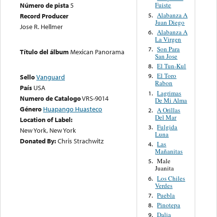
Número de pista
5
Fuiste
Alabanza A
5.
Record Producer
Juan Diego
Jose R. Hellmer
Alabanza A
6.
La Virgen
Son Para
7.
Título del álbum
Mexican Panorama
San Jose
El Tun-Kul
8.
El Toro
9.
Sello
Vanguard
Rabon
País
USA
Lagrimas
1.
Numero de Catalogo
VRS-9014
De Mi Alma
Género
Huapango Huasteco
A Orillas
2.
Del Mar
Location of Label:
Fulgida
3.
New York, New York
Luna
Donated By:
Chris Strachwitz
Las
4.
Mañanitas
Male
5.
Juanita
Los Chiles
6.
Verdes
Puebla
7.
Pinotepa
8.
Dalia
9.