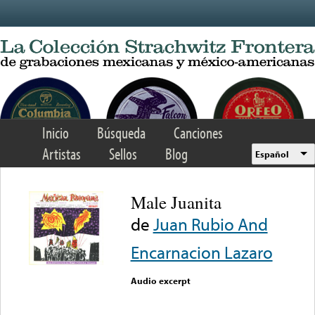
Skip to main content
Inicio
Búsqueda
Canciones
Artistas
Sellos
Blog
Español
Male Juanita
de
Juan Rubio And
Encarnacion Lazaro
Audio excerpt
Error loading media: File
could not be played