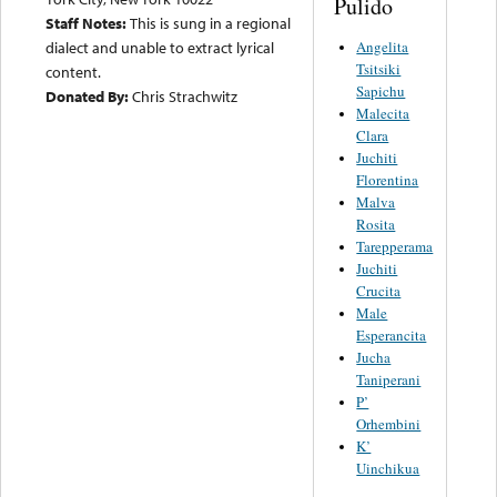
Pulido
Staff Notes:
This is sung in a regional
Angelita
dialect and unable to extract lyrical
Tsitsiki
content.
Sapichu
Donated By:
Chris Strachwitz
Malecita
Clara
Juchiti
Florentina
Malva
Rosita
Tarepperama
Juchiti
Crucita
Male
Esperancita
Jucha
Taniperani
P’
Orhembini
K’
Uinchikua