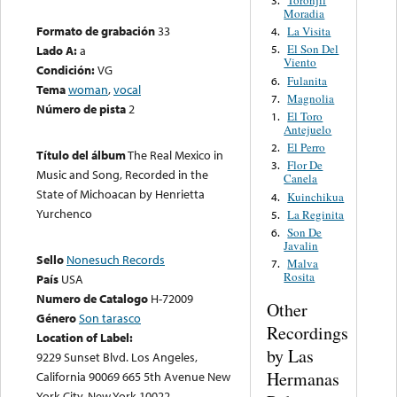
Toronjil
3.
Moradia
Formato de grabación
33
La Visita
4.
El Son Del
Lado A:
a
5.
Viento
Condición:
VG
Fulanita
6.
Tema
woman
,
vocal
Magnolia
7.
Número de pista
2
El Toro
1.
Antejuelo
El Perro
2.
Título del álbum
The Real Mexico in
Flor De
3.
Music and Song, Recorded in the
Canela
State of Michoacan by Henrietta
Kuinchikua
4.
Yurchenco
La Reginita
5.
Son De
6.
Javalin
Sello
Nonesuch Records
Malva
7.
Rosita
País
USA
Numero de Catalogo
H-72009
Other
Género
Son tarasco
Recordings
Location of Label:
by Las
9229 Sunset Blvd. Los Angeles,
Hermanas
California 90069 665 5th Avenue New
York City, New York 10022