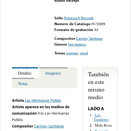
Audio excerpt
Error loading media: File
could not be played
Sello
Nonesuch Records
Numero de Catalogo
H-72009
Formato de grabación
33
Compositor
Carrion, Santiago
Género
Son tarasco
Temas
woman
,
vocal
También
Detalles
Imagenes
en este
Notas
mismo
medio
Artista
Las Hermanas Pulido
Artista aparece en los medios de
LADO A
comunicación
Trio Las Hermanas
Los
1.
Tiradores
Pulido
Male Rosa
2.
Compositor
Carrion, Santiago