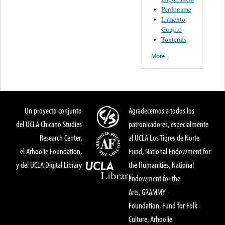
Perdoname
Lamento
Guajiro
Tonterias
More
Un proyecto conjunto
Agradecemos a todos los
del UCLA Chicano Studies
patronicadores, especialmente
Research Center,
al UCLA Los Tigres de Norte
el Arhoolie Foundation,
Fund, National Endowment for
y del UCLA Digital Library
the Humanities, National
Endowment for the
Arts, GRAMMY
Foundation, Fund for Folk
Culture, Arhoolie