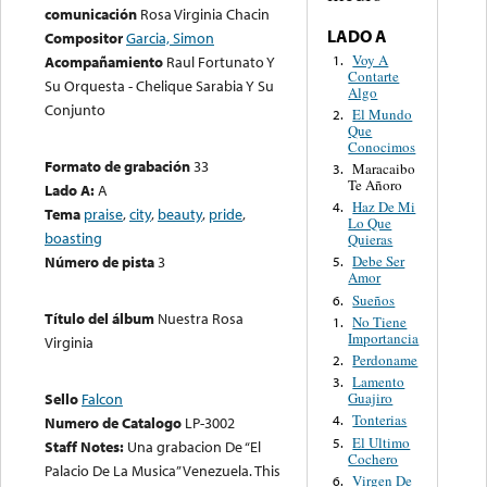
comunicación
Rosa Virginia Chacin
LADO A
Compositor
Garcia, Simon
Voy A
1.
Acompañamiento
Raul Fortunato Y
Contarte
Su Orquesta - Chelique Sarabia Y Su
Algo
Conjunto
El Mundo
2.
Que
Conocimos
Formato de grabación
33
Maracaibo
3.
Te Añoro
Lado A:
A
Haz De Mi
4.
Tema
praise
,
city
,
beauty
,
pride
,
Lo Que
boasting
Quieras
Número de pista
3
Debe Ser
5.
Amor
Sueños
6.
Título del álbum
Nuestra Rosa
No Tiene
1.
Importancia
Virginia
Perdoname
2.
Lamento
3.
Sello
Falcon
Guajiro
Tonterias
4.
Numero de Catalogo
LP-3002
El Ultimo
5.
Staff Notes:
Una grabacion De “El
Cochero
Palacio De La Musica” Venezuela. This
Virgen De
6.