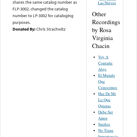
shares the same catalog number as
Las Nieves
FLP-3002, changed the catalog
Other
number to LP-3002 for cataloging
Recordings
purposes.
by Rosa
Donated By:
Chris Strachwitz
Virginia
Chacin
Voy A
Contarte
Algo
El Mundo
Que
Conocimos
Haz De Mi
Lo Que
Quieras
Debe Ser
Amor
Sueños
No Tiene
Importancia