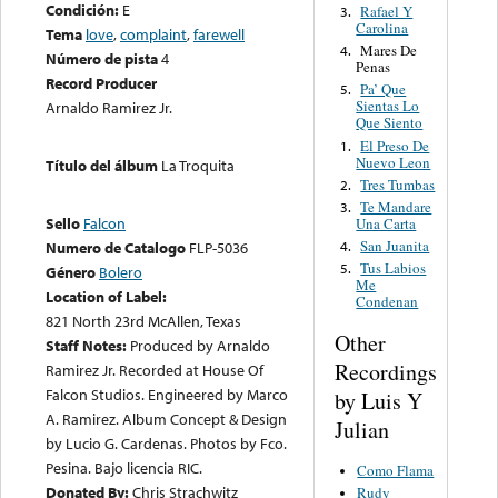
Condición:
E
Rafael Y
3.
Carolina
Tema
love
,
complaint
,
farewell
Mares De
4.
Número de pista
4
Penas
Record Producer
Pa’ Que
5.
Sientas Lo
Arnaldo Ramirez Jr.
Que Siento
El Preso De
1.
Nuevo Leon
Título del álbum
La Troquita
Tres Tumbas
2.
Te Mandare
3.
Sello
Falcon
Una Carta
San Juanita
Numero de Catalogo
FLP-5036
4.
Tus Labios
5.
Género
Bolero
Me
Location of Label:
Condenan
821 North 23rd McAllen, Texas
Other
Staff Notes:
Produced by Arnaldo
Recordings
Ramirez Jr. Recorded at House Of
Falcon Studios. Engineered by Marco
by Luis Y
A. Ramirez. Album Concept & Design
Julian
by Lucio G. Cardenas. Photos by Fco.
Pesina. Bajo licencia RIC.
Como Flama
Donated By:
Chris Strachwitz
Rudy