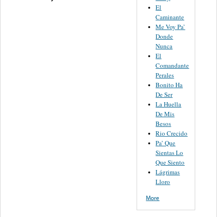
El
Caminante
Me Voy Pa’
Donde
Nunca
El
Comandante
Perales
Bonito Ha
De Ser
La Huella
De Mis
Besos
Rio Crecido
Pa’ Que
Sientas Lo
Que Siento
Lágrimas
Lloro
More