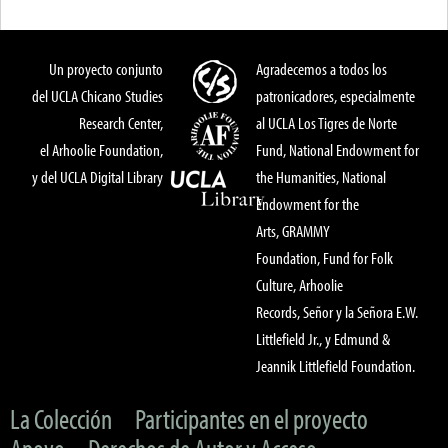
Un proyecto conjunto
Agradecemos a todos los
del UCLA Chicano Studies
patronicadores, especialmente
Research Center,
al UCLA Los Tigres de Norte
el Arhoolie Foundation,
Fund, National Endowment for
y del UCLA Digital Library
the Humanities, National
Endowment for the
Arts, GRAMMY
Foundation, Fund for Folk
Culture, Arhoolie
Records, Señor y la Señora E.W.
Littlefield Jr., y Edmund &
Jeannik Littlefield Foundation.
La Colección
Participantes en el proyecto