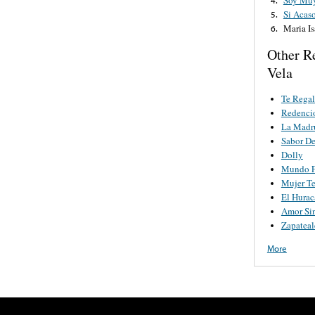
Si Acas
5.
Maria Is
6.
Other R
Vela
Te Regal
Redenci
La Madr
Sabor De
Dolly
Mundo F
Mujer Te
El Hurac
Amor Si
Zapateal
More