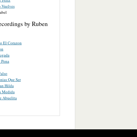
o Vuelves
abel
ecordings by Ruben
o El Corazon
on
ugada
 Pena
also
nias Que Ser
an Hilda
n Medida
e Abuelita