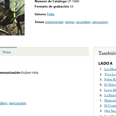
Numero de Catalogo
LP-1000
Formato de grabación
33
Género
Polka
Temas
instrumental;
,
strings;
,
accordion;
,
percussion;
También
Notas
LADO A
Los Hom
1.
 comunicación
Ruben Vela
Viva La
2.
Pobre R
3.
El Tele
4.
Lejos M
5.
La Rule
6.
Maricel
1.
dion;
,
percussion;
El Cont
2.
Que Sacr
3.
Soy Muy
4.