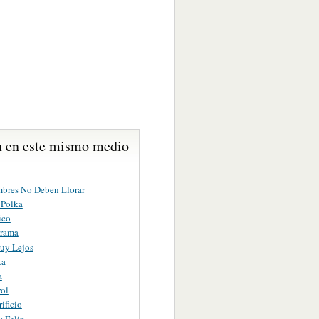
 en este mismo medio
bres No Deben Llorar
 Polka
ico
grama
uy Lejos
ta
a
rol
ificio
 Feliz