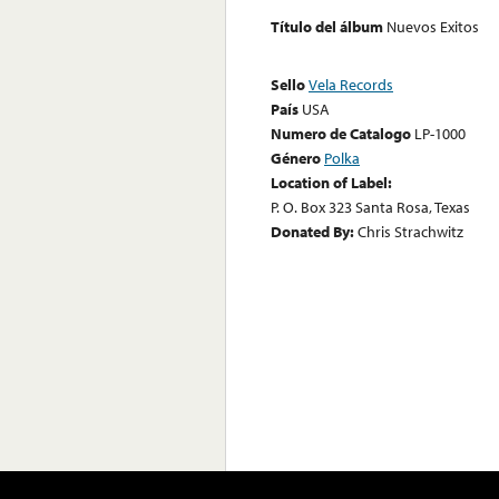
Título del álbum
Nuevos Exitos
Sello
Vela Records
País
USA
Numero de Catalogo
LP-1000
Género
Polka
Location of Label:
P. O. Box 323 Santa Rosa, Texas
Donated By:
Chris Strachwitz